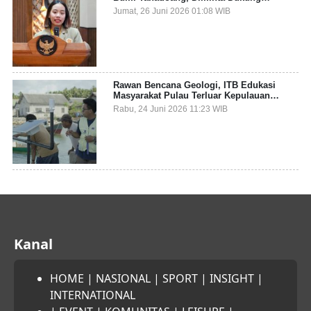
Gemerlap dan Beri Solusi pada Persoalan
Jumat, 26 Juni 2026 01:08 WIB
Sampah Pesisir
Rawan Bencana Geologi, ITB Edukasi
Masyarakat Pulau Terluar Kepulauan
Selayar Terkait Mitigasi Berbasis Kawasan
Rabu, 24 Juni 2026 11:23 WIB
Pesisir
Kanal
HOME
|
NASIONAL
|
SPORT
|
INSIGHT
|
INTERNATIONAL