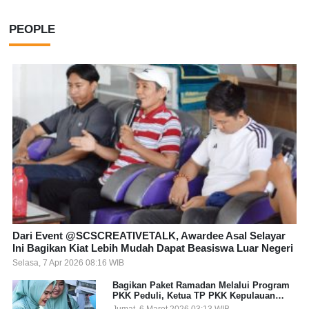
PEOPLE
Dari Event @SCSCREATIVETALK, Awardee Asal Selayar
Ini Bagikan Kiat Lebih Mudah Dapat Beasiswa Luar Negeri
Selasa, 7 Apr 2026 08:16 WIB
Bagikan Paket Ramadan Melalui Program
PKK Peduli, Ketua TP PKK Kepulauan
Selayar: Puasa Adalah Ajang Melatih
Jumat, 6 Maret 2026 03:13 WIB