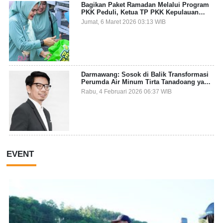
Bagikan Paket Ramadan Melalui Program
PKK Peduli, Ketua TP PKK Kepulauan
Selayar: Puasa Adalah Ajang Melatih
Jumat, 6 Maret 2026 03:13 WIB
Kepekaan Sosial
Darmawang: Sosok di Balik Transformasi
Perumda Air Minum Tirta Tanadoang yang
Makin Inovatif
Rabu, 4 Februari 2026 06:37 WIB
EVENT