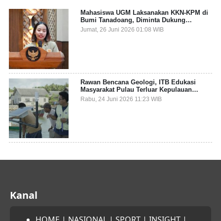
Mahasiswa UGM Laksanakan KKN-KPM di
Bumi Tanadoang, Diminta Dukung
Gemerlap dan Beri Solusi pada Persoalan
Jumat, 26 Juni 2026 01:08 WIB
Sampah Pesisir
Rawan Bencana Geologi, ITB Edukasi
Masyarakat Pulau Terluar Kepulauan
Selayar Terkait Mitigasi Berbasis Kawasan
Rabu, 24 Juni 2026 11:23 WIB
Pesisir
Kanal
HOME
|
NASIONAL
|
SPORT
|
INSIGHT
|