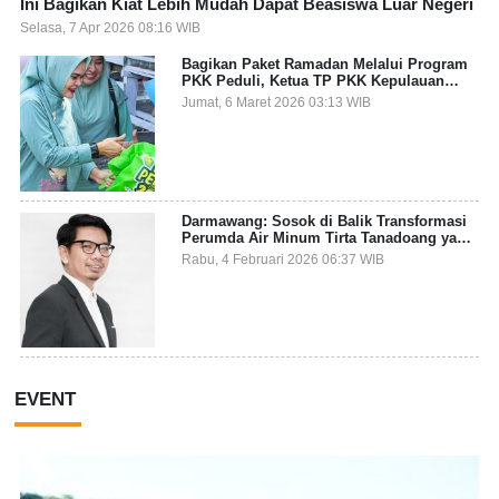
Ini Bagikan Kiat Lebih Mudah Dapat Beasiswa Luar Negeri
Selasa, 7 Apr 2026 08:16 WIB
Bagikan Paket Ramadan Melalui Program
PKK Peduli, Ketua TP PKK Kepulauan
Selayar: Puasa Adalah Ajang Melatih
Jumat, 6 Maret 2026 03:13 WIB
Kepekaan Sosial
Darmawang: Sosok di Balik Transformasi
Perumda Air Minum Tirta Tanadoang yang
Makin Inovatif
Rabu, 4 Februari 2026 06:37 WIB
EVENT