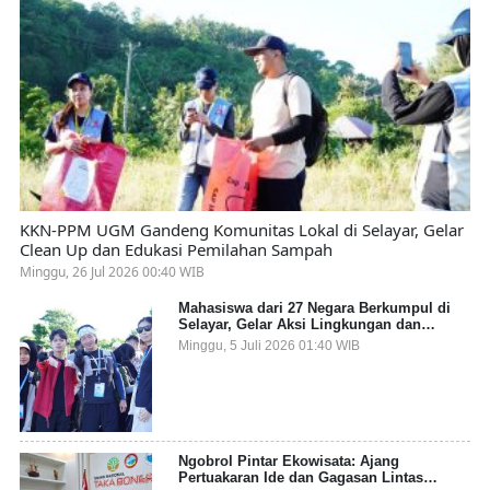
KKN-PPM UGM Gandeng Komunitas Lokal di Selayar, Gelar
Clean Up dan Edukasi Pemilahan Sampah
Minggu, 26 Jul 2026 00:40 WIB
Mahasiswa dari 27 Negara Berkumpul di
Selayar, Gelar Aksi Lingkungan dan
Dalami Kearifan Lokal Bumi Tanadoang
Minggu, 5 Juli 2026 01:40 WIB
Ngobrol Pintar Ekowisata: Ajang
Pertuakaran Ide dan Gagasan Lintas