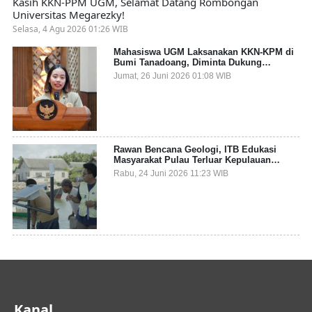
Kasih KKN-PPM UGM, Selamat Datang Rombongan
Universitas Megarezky!
Selasa, 4 Agu 2026 01:26 WIB
Mahasiswa UGM Laksanakan KKN-KPM di
Bumi Tanadoang, Diminta Dukung
Gemerlap dan Beri Solusi pada Persoalan
Jumat, 26 Juni 2026 01:08 WIB
Sampah Pesisir
Rawan Bencana Geologi, ITB Edukasi
Masyarakat Pulau Terluar Kepulauan
Selayar Terkait Mitigasi Berbasis Kawasan
Rabu, 24 Juni 2026 11:23 WIB
Pesisir
Kanal