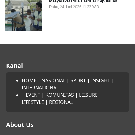
Masyarakat Pulau Terluar Kepulauan
Selayar Terkait Mitigasi Berbasis Kawasan
Rabu, 24 Juni 2026 11:23 WIB
Pesisir
Kanal
HOME
|
NASIONAL
|
SPORT
|
INSIGHT
|
INTERNATIONAL
|
EVENT
|
KOMUNITAS
|
LEISURE
|
LIFESTYLE
|
REGIONAL
About Us