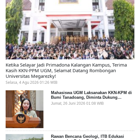
Ketika Selayar Jadi Primadona Kalangan Kampus, Terima
Kasih KKN-PPM UGM, Selamat Datang Rombongan
Universitas Megarezky!
Selasa, 4 Agu 2026 01:26 WIB
Mahasiswa UGM Laksanakan KKN-KPM di
Bumi Tanadoang, Diminta Dukung
Gemerlap dan Beri Solusi pada Persoalan
Jumat, 26 Juni 2026 01:08 WIB
Sampah Pesisir
Rawan Bencana Geologi, ITB Edukasi