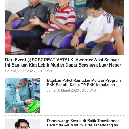
Dari Event @SCSCREATIVETALK, Awardee Asal Selayar
Ini Bagikan Kiat Lebih Mudah Dapat Beasiswa Luar Negeri
Selasa, 7 Apr 2026 08:16 WIB
Bagikan Paket Ramadan Melalui Program
PKK Peduli, Ketua TP PKK Kepulauan
Selayar: Puasa Adalah Ajang Melatih
Jumat, 6 Maret 2026 03:13 WIB
Kepekaan Sosial
Darmawang: Sosok di Balik Transformasi
Perumda Air Minum Tirta Tanadoang yang