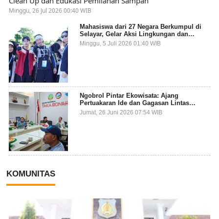
Clean Up dan Edukasi Pemilahan Sampah
Minggu, 26 Jul 2026 00:40 WIB
Mahasiswa dari 27 Negara Berkumpul di
Selayar, Gelar Aksi Lingkungan dan
Dalami Kearifan Lokal Bumi Tanadoang
Minggu, 5 Juli 2026 01:40 WIB
Ngobrol Pintar Ekowisata: Ajang
Pertuakaran Ide dan Gagasan Lintas
Sektor
Jumat, 26 Juni 2026 07:54 WIB
KOMUNITAS