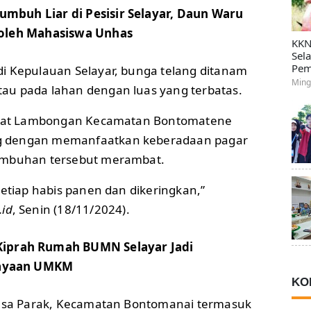
umbuh Liar di Pesisir Selayar, Daun Waru
 oleh Mahasiswa Unhas
KKN
Sel
Pem
i Kepulauan Selayar, bunga telang ditanam
Ming
au pada lahan dengan luas yang terbatas.
Barat Lambongan Kecamatan Bontomatene
 dengan memanfaatkan keberadaan pagar
umbuhan tersebut merambat.
setiap habis panen dan dikeringkan,”
.id
, Senin (18/11/2024).
Kiprah Rumah BUMN Selayar Jadi
ayaan UMKM
KO
Desa Parak, Kecamatan Bontomanai termasuk