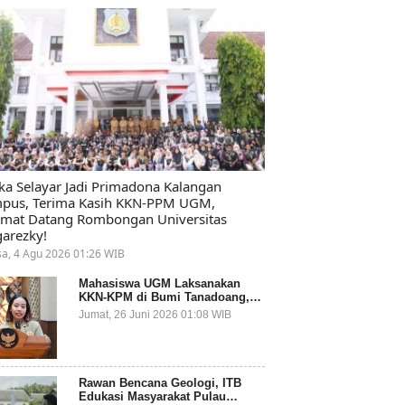
ika Selayar Jadi Primadona Kalangan
pus, Terima Kasih KKN-PPM UGM,
amat Datang Rombongan Universitas
arezky!
sa, 4 Agu 2026 01:26 WIB
Mahasiswa UGM Laksanakan
KKN-KPM di Bumi Tanadoang,
Diminta Dukung Gemerlap dan
Jumat, 26 Juni 2026 01:08 WIB
Beri Solusi pada Persoalan
Sampah Pesisir
Rawan Bencana Geologi, ITB
Edukasi Masyarakat Pulau