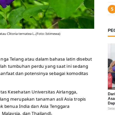
PE
u Clitoria ternatea L..(Foto: Istimewa)
nga Telang atau dalam bahasa latin disebut
dalah tumbuhan perdu yang saat ini sedang
nfaat dan potensinya sebagai komoditas
ltas Kesehatan Universitas Airlangga,
Dar
lang merupakan tanaman asli Asia tropis
Asa
Dap
ak benua India dan Asia Tenggara
Sela
 Malaysia, dan Thailand).