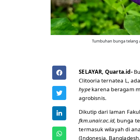
Tumbuhan bunga telang ata
SELAYAR, Quarta.id-
Bu
Clitooria ternatea L, a
hype
karena beragam ma
agrobisnis.
Dikutip dari laman Faku
fkm.unair.ac.id,
bunga te
termasuk wilayah di an
(Indonesia, Bangladesh,