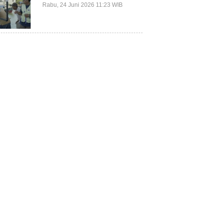
Terluar Kepulauan Selayar
Rabu, 24 Juni 2026 11:23 WIB
Terkait Mitigasi Berbasis
Kawasan Pesisir