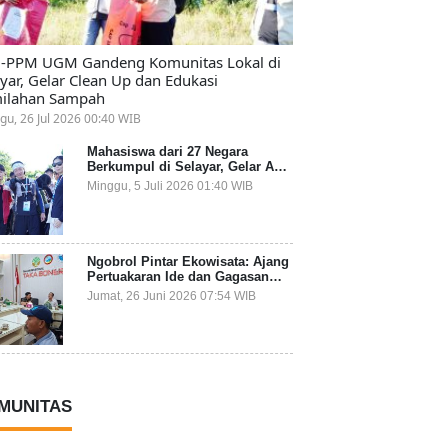
-PPM UGM Gandeng Komunitas Lokal di
ayar, Gelar Clean Up dan Edukasi
ilahan Sampah
gu, 26 Jul 2026 00:40 WIB
Mahasiswa dari 27 Negara
Berkumpul di Selayar, Gelar Aksi
Lingkungan dan Dalami Kearifan
Minggu, 5 Juli 2026 01:40 WIB
Lokal Bumi Tanadoang
Ngobrol Pintar Ekowisata: Ajang
Pertuakaran Ide dan Gagasan
Lintas Sektor
Jumat, 26 Juni 2026 07:54 WIB
MUNITAS