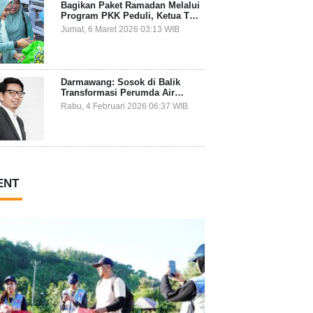
Bagikan Paket Ramadan Melalui
Program PKK Peduli, Ketua TP
PKK Kepulauan Selayar: Puasa
Jumat, 6 Maret 2026 03:13 WIB
Adalah Ajang Melatih Kepekaan
Sosial
Darmawang: Sosok di Balik
Transformasi Perumda Air
Minum Tirta Tanadoang yang
Rabu, 4 Februari 2026 06:37 WIB
Makin Inovatif
ENT