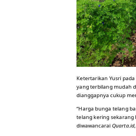
Ketertarikan Yusri pad
yang terbilang mudah d
dianggapnya cukup men
“Harga bunga telang ba
telang kering sekarang 
diwawancarai
Quarta.id,