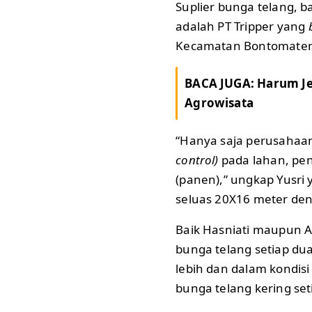
Suplier bunga telang, b
adalah PT Tripper yang
Kecamatan Bontomate
BACA JUGA:
Harum Je
Agrowisata
“Hanya saja perusahaan
control)
pada lahan, pe
(panen),” ungkap Yusr
seluas 20X16 meter de
Baik Hasniati maupun 
bunga telang setiap du
lebih dan dalam kondisi
bunga telang kering set