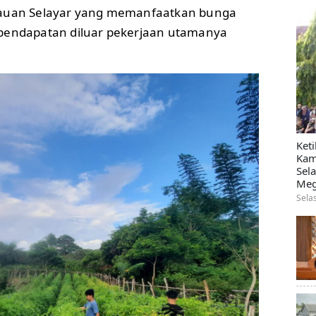
lauan Selayar yang memanfaatkan bunga
 pendapatan diluar pekerjaan utamanya
Ket
Kam
Sel
Meg
Sela