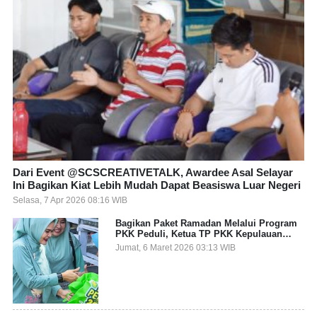
Dari Event @SCSCREATIVETALK, Awardee Asal Selayar
Ini Bagikan Kiat Lebih Mudah Dapat Beasiswa Luar Negeri
Selasa, 7 Apr 2026 08:16 WIB
Bagikan Paket Ramadan Melalui Program
PKK Peduli, Ketua TP PKK Kepulauan
Selayar: Puasa Adalah Ajang Melatih
Jumat, 6 Maret 2026 03:13 WIB
Kepekaan Sosial