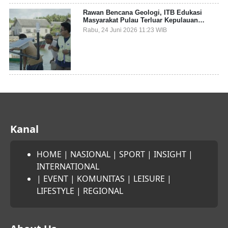
Rawan Bencana Geologi, ITB Edukasi
Masyarakat Pulau Terluar Kepulauan
Selayar Terkait Mitigasi Berbasis Kawasan
Rabu, 24 Juni 2026 11:23 WIB
Pesisir
Kanal
HOME
|
NASIONAL
|
SPORT
|
INSIGHT
|
INTERNATIONAL
|
EVENT
|
KOMUNITAS
|
LEISURE
|
LIFESTYLE
|
REGIONAL