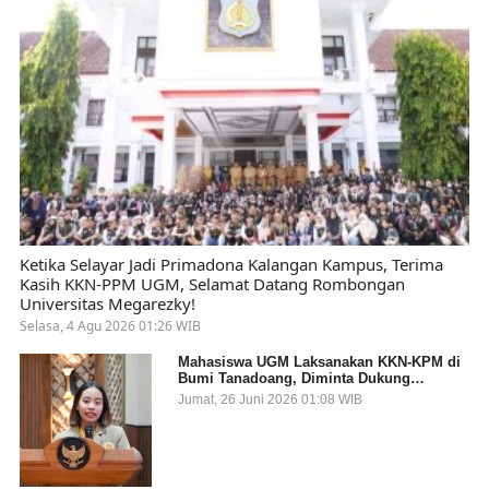
Ketika Selayar Jadi Primadona Kalangan Kampus, Terima
Kasih KKN-PPM UGM, Selamat Datang Rombongan
Universitas Megarezky!
Selasa, 4 Agu 2026 01:26 WIB
Mahasiswa UGM Laksanakan KKN-KPM di
Bumi Tanadoang, Diminta Dukung
Gemerlap dan Beri Solusi pada Persoalan
Jumat, 26 Juni 2026 01:08 WIB
Sampah Pesisir