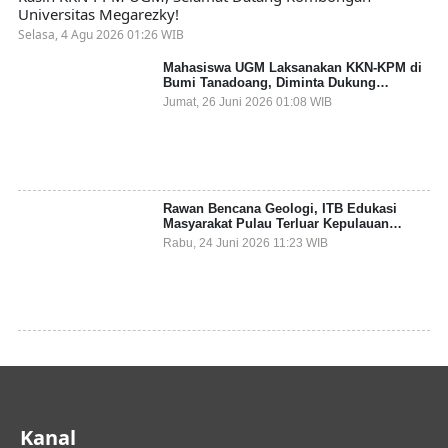
Universitas Megarezky!
Selasa, 4 Agu 2026 01:26 WIB
Mahasiswa UGM Laksanakan KKN-KPM di
Bumi Tanadoang, Diminta Dukung
Gemerlap dan Beri Solusi pada Persoalan
Jumat, 26 Juni 2026 01:08 WIB
Sampah Pesisir
Rawan Bencana Geologi, ITB Edukasi
Masyarakat Pulau Terluar Kepulauan
Selayar Terkait Mitigasi Berbasis Kawasan
Rabu, 24 Juni 2026 11:23 WIB
Pesisir
Kanal