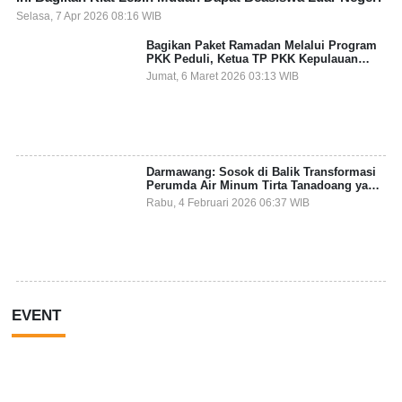
Selasa, 7 Apr 2026 08:16 WIB
Bagikan Paket Ramadan Melalui Program
PKK Peduli, Ketua TP PKK Kepulauan
Selayar: Puasa Adalah Ajang Melatih
Jumat, 6 Maret 2026 03:13 WIB
Kepekaan Sosial
Darmawang: Sosok di Balik Transformasi
Perumda Air Minum Tirta Tanadoang yang
Makin Inovatif
Rabu, 4 Februari 2026 06:37 WIB
EVENT