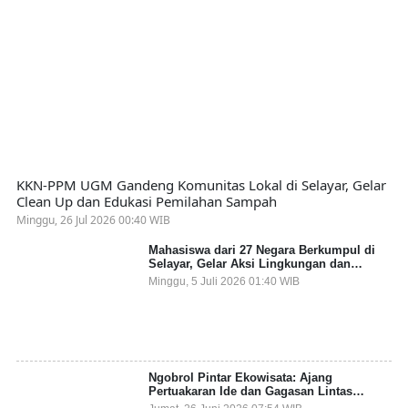
KKN-PPM UGM Gandeng Komunitas Lokal di Selayar, Gelar
Clean Up dan Edukasi Pemilahan Sampah
Minggu, 26 Jul 2026 00:40 WIB
Mahasiswa dari 27 Negara Berkumpul di
Selayar, Gelar Aksi Lingkungan dan
Dalami Kearifan Lokal Bumi Tanadoang
Minggu, 5 Juli 2026 01:40 WIB
Ngobrol Pintar Ekowisata: Ajang
Pertuakaran Ide dan Gagasan Lintas
Sektor