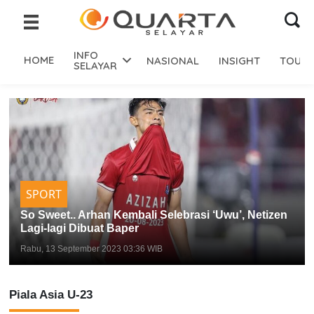
INFO
HOME
NASIONAL
INSIGHT
TOURI
SELAYAR
SPORT
So Sweet.. Arhan Kembali Selebrasi ‘Uwu’, Netizen
Lagi-lagi Dibuat Baper
Rabu, 13 September 2023 03:36 WIB
Piala Asia U-23