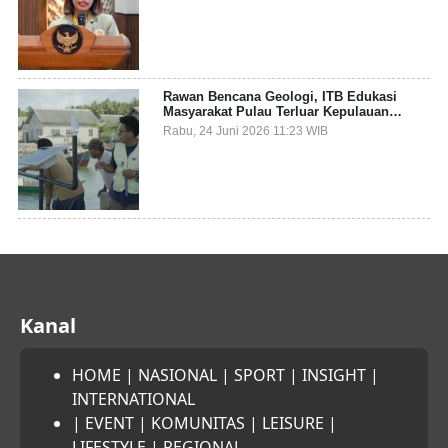
Sampah Pesisir
Rawan Bencana Geologi, ITB Edukasi
Masyarakat Pulau Terluar Kepulauan
Selayar Terkait Mitigasi Berbasis Kawasan
Rabu, 24 Juni 2026 11:23 WIB
Pesisir
Kanal
HOME
|
NASIONAL
|
SPORT
|
INSIGHT
|
INTERNATIONAL
|
EVENT
|
KOMUNITAS
|
LEISURE
|
LIFESTYLE
|
REGIONAL