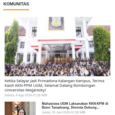
KOMUNITAS
Ketika Selayar Jadi Primadona Kalangan Kampus, Terima
Kasih KKN-PPM UGM, Selamat Datang Rombongan
Universitas Megarezky!
Selasa, 4 Agu 2026 01:26 WIB
Mahasiswa UGM Laksanakan KKN-KPM di
Bumi Tanadoang, Diminta Dukung
Gemerlap dan Beri Solusi pada Persoalan
Jumat, 26 Juni 2026 01:08 WIB