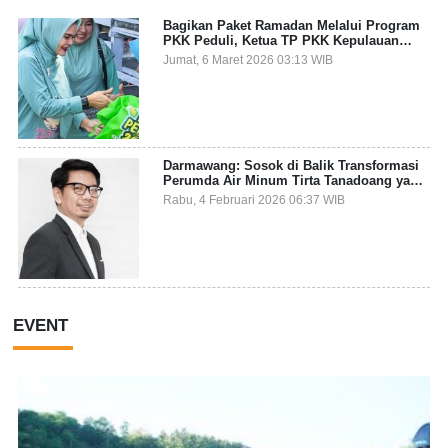
Bagikan Paket Ramadan Melalui Program
PKK Peduli, Ketua TP PKK Kepulauan
Selayar: Puasa Adalah Ajang Melatih
Jumat, 6 Maret 2026 03:13 WIB
Kepekaan Sosial
Darmawang: Sosok di Balik Transformasi
Perumda Air Minum Tirta Tanadoang yang
Makin Inovatif
Rabu, 4 Februari 2026 06:37 WIB
EVENT