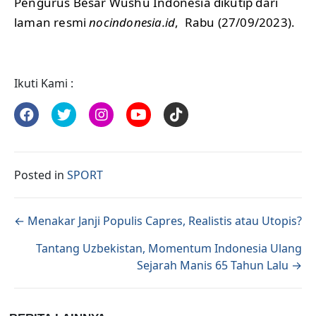
Pengurus Besar Wushu Indonesia dikutip dari
laman resmi
nocindonesia.id
, Rabu (27/09/2023).
Ikuti Kami :
Posted in
SPORT
Posts navigation
← Menakar Janji Populis Capres, Realistis atau Utopis?
Tantang Uzbekistan, Momentum Indonesia Ulang
Sejarah Manis 65 Tahun Lalu →