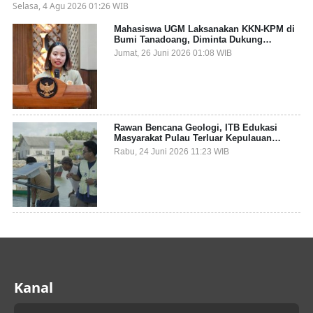
Selasa, 4 Agu 2026 01:26 WIB
Mahasiswa UGM Laksanakan KKN-KPM di
Bumi Tanadoang, Diminta Dukung
Gemerlap dan Beri Solusi pada Persoalan
Jumat, 26 Juni 2026 01:08 WIB
Sampah Pesisir
Rawan Bencana Geologi, ITB Edukasi
Masyarakat Pulau Terluar Kepulauan
Selayar Terkait Mitigasi Berbasis Kawasan
Rabu, 24 Juni 2026 11:23 WIB
Pesisir
Kanal