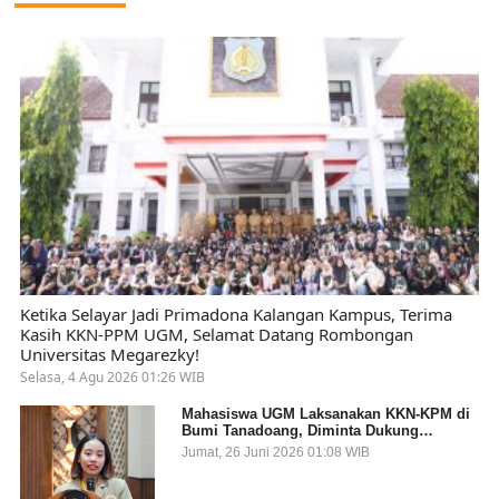
Ketika Selayar Jadi Primadona Kalangan Kampus, Terima
Kasih KKN-PPM UGM, Selamat Datang Rombongan
Universitas Megarezky!
Selasa, 4 Agu 2026 01:26 WIB
Mahasiswa UGM Laksanakan KKN-KPM di
Bumi Tanadoang, Diminta Dukung
Gemerlap dan Beri Solusi pada Persoalan
Jumat, 26 Juni 2026 01:08 WIB
Sampah Pesisir