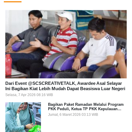
Dari Event @SCSCREATIVETALK, Awardee Asal Selayar
Ini Bagikan Kiat Lebih Mudah Dapat Beasiswa Luar Negeri
Selasa, 7 Apr 2026 08:16 WIB
Bagikan Paket Ramadan Melalui Program
PKK Peduli, Ketua TP PKK Kepulauan
Selayar: Puasa Adalah Ajang Melatih
Jumat, 6 Maret 2026 03:13 WIB
Kepekaan Sosial