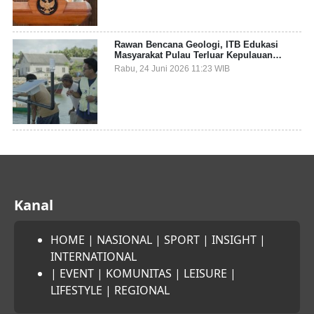
Rawan Bencana Geologi, ITB Edukasi
Masyarakat Pulau Terluar Kepulauan
Selayar Terkait Mitigasi Berbasis Kawasan
Rabu, 24 Juni 2026 11:23 WIB
Pesisir
Kanal
HOME
|
NASIONAL
|
SPORT
|
INSIGHT
|
INTERNATIONAL
|
EVENT
|
KOMUNITAS
|
LEISURE
|
LIFESTYLE
|
REGIONAL