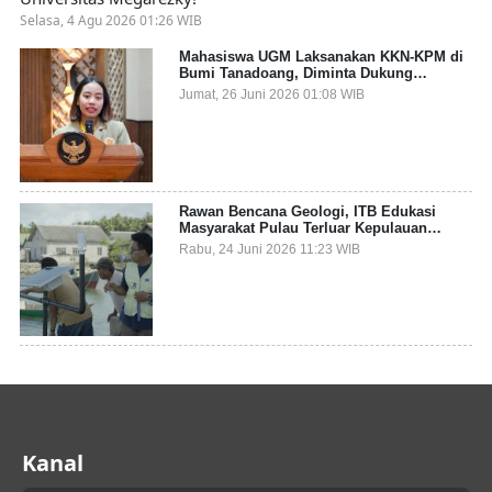
Selasa, 4 Agu 2026 01:26 WIB
Mahasiswa UGM Laksanakan KKN-KPM di
Bumi Tanadoang, Diminta Dukung
Gemerlap dan Beri Solusi pada Persoalan
Jumat, 26 Juni 2026 01:08 WIB
Sampah Pesisir
Rawan Bencana Geologi, ITB Edukasi
Masyarakat Pulau Terluar Kepulauan
Selayar Terkait Mitigasi Berbasis Kawasan
Rabu, 24 Juni 2026 11:23 WIB
Pesisir
Kanal