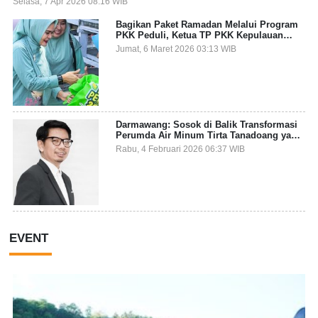
Selasa, 7 Apr 2026 08:16 WIB
Bagikan Paket Ramadan Melalui Program
PKK Peduli, Ketua TP PKK Kepulauan
Selayar: Puasa Adalah Ajang Melatih
Jumat, 6 Maret 2026 03:13 WIB
Kepekaan Sosial
Darmawang: Sosok di Balik Transformasi
Perumda Air Minum Tirta Tanadoang yang
Makin Inovatif
Rabu, 4 Februari 2026 06:37 WIB
EVENT