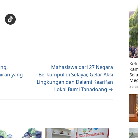
E
Ket
tion
ing,
Mahasiswa dari 27 Negara
Kam
airan yang
Berkumpul di Selayar, Gelar Aksi
Sel
Meg
Lingkungan dan Dalami Kearifan
Sela
Lokal Bumi Tanadoang →