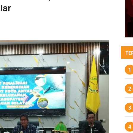
lar
TE