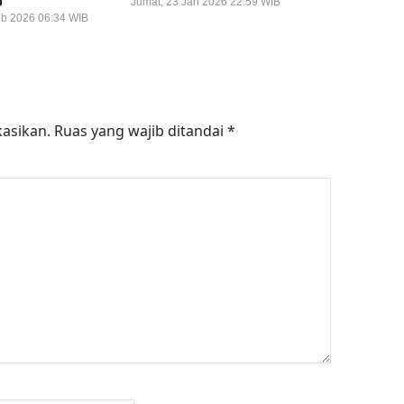
Jumat, 23 Jan 2026 22:59 WIB
eb 2026 06:34 WIB
kasikan.
Ruas yang wajib ditandai
*