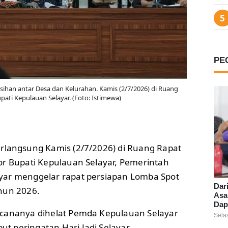
PE
ihan antar Desa dan Kelurahan. Kamis (2/7/2026) di Ruang
ati Kepulauan Selayar. (Foto: Istimewa)
rlangsung Kamis (2/7/2026) di Ruang Rapat
or Bupati Kepulauan Selayar, Pemerintah
yar menggelar rapat persiapan Lomba Spot
Dar
hun 2026.
Asa
Dap
ncananya dihelat Pemda Kepulauan Selayar
Sela
 peringatan Hari Jadi Selayar.