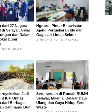
 dari 27 Negara
Ngobrol Pintar Ekowisata:
di Selayar, Gelar
Ajang Pertuakaran Ide dan
kungan dan Dalami
Gagasan Lintas Sektor
Lokal Bumi
Jumat, 26 Jun 2026 07:54 WIB
g
l 2026 01:40 WIB
proyeksikan Jadi
Seru-seruan di Rumah BUMN
ent ICP Unhas,
Selayar, Milenial Belajar Daur
 dari Berbagai
Ulang dan Gaya Hidup Zero
an Sambangi Bumi
Waste
g