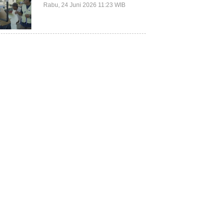
Terluar Kepulauan Selayar
Rabu, 24 Juni 2026 11:23 WIB
Terkait Mitigasi Berbasis
Kawasan Pesisir