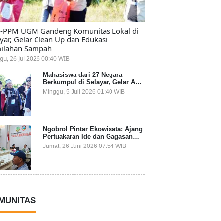
-PPM UGM Gandeng Komunitas Lokal di
ayar, Gelar Clean Up dan Edukasi
ilahan Sampah
gu, 26 Jul 2026 00:40 WIB
Mahasiswa dari 27 Negara
Berkumpul di Selayar, Gelar Aksi
Lingkungan dan Dalami Kearifan
Minggu, 5 Juli 2026 01:40 WIB
Lokal Bumi Tanadoang
Ngobrol Pintar Ekowisata: Ajang
Pertuakaran Ide dan Gagasan
Lintas Sektor
Jumat, 26 Juni 2026 07:54 WIB
MUNITAS