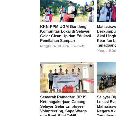
KKN-PPM UGM Gandeng
Mahasiswa
Komunitas Lokal di Selayar,
Berkumpul 
Gelar Clean Up dan Edukasi
Aksi Ling
Pemilahan Sampah
Kearifan 
Tanadoan
Minggu, 26 Jul 2026 00:40 WIB
Minggu, 5 Ju
Semarak Ramadan: BPJS
Selayar Di
Ketenagakerjaan Cabang
Lokasi Ev
Selayar Gelar Employee
Mahasiswa
Volunteering, Sapa Warga
Negara Ak
dan Bagi-Bagi Takjil
Tanadoan