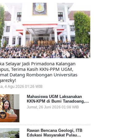
ika Selayar Jadi Primadona Kalangan
pus, Terima Kasih KKN-PPM UGM,
amat Datang Rombongan Universitas
arezky!
sa, 4 Agu 2026 01:26 WIB
Mahasiswa UGM Laksanakan
KKN-KPM di Bumi Tanadoang,
Diminta Dukung Gemerlap dan
Jumat, 26 Juni 2026 01:08 WIB
Beri Solusi pada Persoalan
Sampah Pesisir
Rawan Bencana Geologi, ITB
Edukasi Masyarakat Pulau