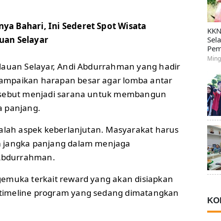
ya Bahari, Ini Sederet Spot Wisata
KKN
uan Selayar
Sel
Pem
Ming
lauan Selayar, Andi Abdurrahman yang hadir
mpaikan harapan besar agar lomba antar
rsebut menjadi sarana untuk membangun
a panjang.
dalah aspek keberlanjutan. Masyarakat harus
 jangka panjang dalam menjaga
 Abdurrahman.
emuka terkait reward yang akan disiapkan
imeline program yang sedang dimatangkan
KO