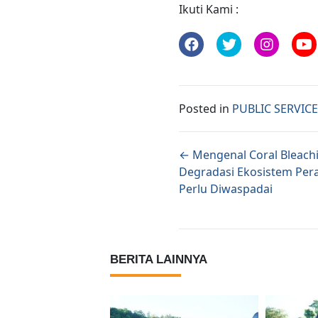
Ikuti Kami :
Posted in
PUBLIC SERVIC
Posts naviga
← Mengenal Coral Bleach
Degradasi Ekosistem Per
Perlu Diwaspadai
BERITA LAINNYA