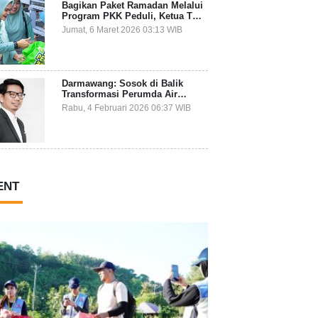
Bagikan Paket Ramadan Melalui
Program PKK Peduli, Ketua TP
PKK Kepulauan Selayar: Puasa
Jumat, 6 Maret 2026 03:13 WIB
Adalah Ajang Melatih Kepekaan
Sosial
Darmawang: Sosok di Balik
Transformasi Perumda Air
Minum Tirta Tanadoang yang
Rabu, 4 Februari 2026 06:37 WIB
Makin Inovatif
ENT