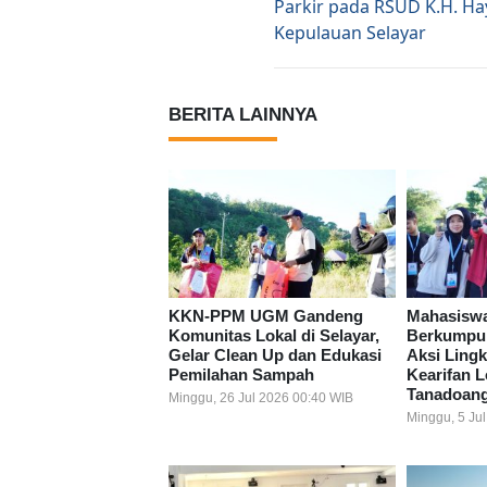
Parkir pada RSUD K.H. H
Kepulauan Selayar
BERITA LAINNYA
KKN-PPM UGM Gandeng
Mahasiswa
Komunitas Lokal di Selayar,
Berkumpul 
Gelar Clean Up dan Edukasi
Aksi Ling
Pemilahan Sampah
Kearifan 
Tanadoan
Minggu, 26 Jul 2026 00:40 WIB
Minggu, 5 Ju