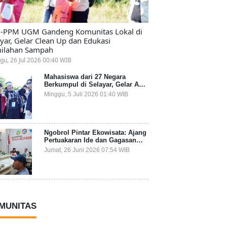
-PPM UGM Gandeng Komunitas Lokal di
ayar, Gelar Clean Up dan Edukasi
ilahan Sampah
gu, 26 Jul 2026 00:40 WIB
Mahasiswa dari 27 Negara
Berkumpul di Selayar, Gelar Aksi
Lingkungan dan Dalami Kearifan
Minggu, 5 Juli 2026 01:40 WIB
Lokal Bumi Tanadoang
Ngobrol Pintar Ekowisata: Ajang
Pertuakaran Ide dan Gagasan
Lintas Sektor
Jumat, 26 Juni 2026 07:54 WIB
MUNITAS