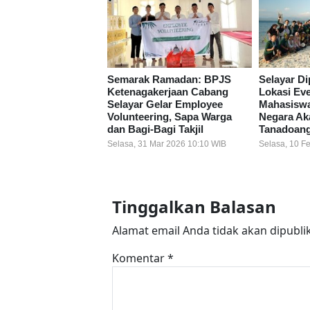
Semarak Ramadan: BPJS
Selayar Di
Ketenagakerjaan Cabang
Lokasi Ev
Selayar Gelar Employee
Mahasiswa
Volunteering, Sapa Warga
Negara Ak
dan Bagi-Bagi Takjil
Tanadoan
Selasa, 31 Mar 2026 10:10 WIB
Selasa, 10 F
Tinggalkan Balasan
Alamat email Anda tidak akan dipubli
Komentar
*