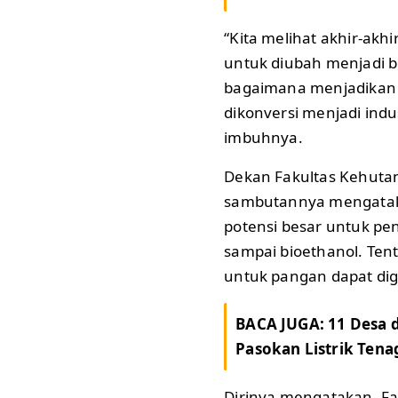
“Kita melihat akhir-akh
untuk diubah menjadi b
bagaimana menjadikan 
dikonversi menjadi indus
imbuhnya.
Dekan Fakultas Kehuta
sambutannya mengataka
potensi besar untuk p
sampai bioethanol. Ten
untuk pangan dapat di
BACA JUGA:
11 Desa 
Pasokan Listrik Ten
Dirinya mengatakan, F