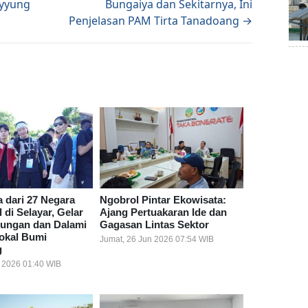
ayyung
Bungaiya dan Sekitarnya, Ini
Penjelasan PAM Tirta Tanadoang →
 dari 27 Negara
Ngobrol Pintar Ekowisata:
di Selayar, Gelar
Ajang Pertuakaran Ide dan
kungan dan Dalami
Gagasan Lintas Sektor
Lokal Bumi
Jumat, 26 Jun 2026 07:54 WIB
g
l 2026 01:40 WIB