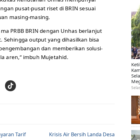
gan pusat-pusat riset di BRIN sesuai
wan masing-masing.
 sama PRBB BRIN dengan Unhas berlanjut
. Sehingga output yang dihasilkan bisa
m pengembangan dan memberikan solusi-
ula aren,“ imbuh Mujetahid.
Ket
Kam
Sel
Meg
Sela
tion
yaran Tarif
Krisis Air Bersih Landa Desa