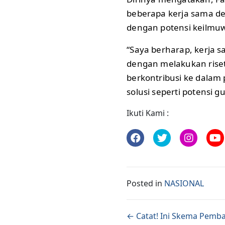
beberapa kerja sama den
dengan potensi keilmu
“Saya berharap, kerja
dengan melakukan riset
berkontribusi ke dala
solusi seperti potensi g
Ikuti Kami :
Posted in
NASIONAL
Posts naviga
← Catat! Ini Skema Pemba