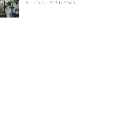
Terluar Kepulauan Selayar
Rabu, 24 Juni 2026 11:23 WIB
Terkait Mitigasi Berbasis
Kawasan Pesisir