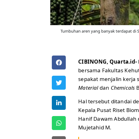
Tumbuhan aren yang banyak terdapat di Su
CIBINONG, Quarta.id-
bersama Fakultas Kehut
sepakat menjalin kerj
Material
dan
Chemicals
B
Hal tersebut ditandai 
Kepala Pusat Riset Bio
Hanif Dawam Abdullah 
Mujetahid M.