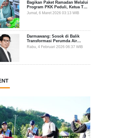
Bagikan Paket Ramadan Melalui
Program PKK Peduli, Ketua TP
PKK Kepulauan Selayar: Puasa
Jumat, 6 Maret 2026 03:13 WIB
Adalah Ajang Melatih Kepekaan
Sosial
Darmawang: Sosok di Balik
Transformasi Perumda Air
Minum Tirta Tanadoang yang
Rabu, 4 Februari 2026 06:37 WIB
Makin Inovatif
ENT