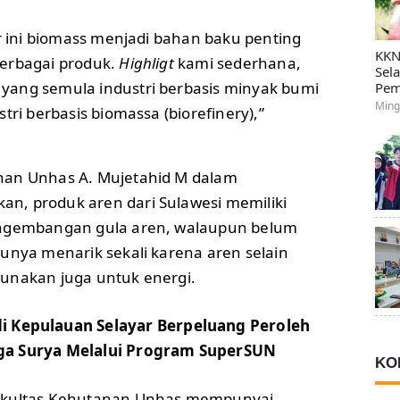
ir ini biomass menjadi bahan baku penting
KKN
erbagai produk.
Highligt
kami sederhana,
Sel
yang semula industri berbasis minyak bumi
Pem
Ming
tri berbasis biomassa (biorefinery),”
nan Unhas A. Mujetahid M dalam
n, produk aren dari Sulawesi memiliki
engembangan gula aren, walaupun belum
tunya menarik sekali karena aren selain
gunakan juga untuk energi.
di Kepulauan Selayar Berpeluang Peroleh
aga Surya Melalui Program SuperSUN
KO
akultas Kehutanan Unhas mempunyai