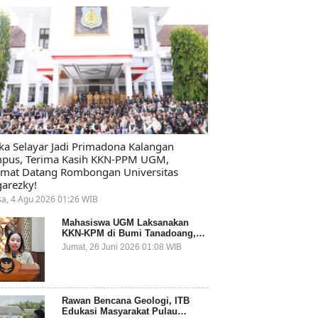
ika Selayar Jadi Primadona Kalangan
pus, Terima Kasih KKN-PPM UGM,
amat Datang Rombongan Universitas
arezky!
sa, 4 Agu 2026 01:26 WIB
Mahasiswa UGM Laksanakan
KKN-KPM di Bumi Tanadoang,
Diminta Dukung Gemerlap dan
Jumat, 26 Juni 2026 01:08 WIB
Beri Solusi pada Persoalan
Sampah Pesisir
Rawan Bencana Geologi, ITB
Edukasi Masyarakat Pulau