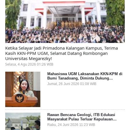
Ketika Selayar Jadi Primadona Kalangan Kampus, Terima
Kasih KKN-PPM UGM, Selamat Datang Rombongan
Universitas Megarezky!
Selasa, 4 Agu 2026 01:26 WIB
Mahasiswa UGM Laksanakan KKN-KPM di
Bumi Tanadoang, Diminta Dukung
Gemerlap dan Beri Solusi pada Persoalan
Jumat, 26 Juni 2026 01:08 WIB
Sampah Pesisir
Rawan Bencana Geologi, ITB Edukasi
Masyarakat Pulau Terluar Kepulauan
Selayar Terkait Mitigasi Berbasis Kawasan
Rabu, 24 Juni 2026 11:23 WIB
Pesisir