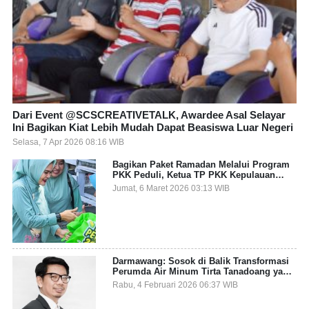
Dari Event @SCSCREATIVETALK, Awardee Asal Selayar
Ini Bagikan Kiat Lebih Mudah Dapat Beasiswa Luar Negeri
Selasa, 7 Apr 2026 08:16 WIB
Bagikan Paket Ramadan Melalui Program
PKK Peduli, Ketua TP PKK Kepulauan
Selayar: Puasa Adalah Ajang Melatih
Jumat, 6 Maret 2026 03:13 WIB
Kepekaan Sosial
Darmawang: Sosok di Balik Transformasi
Perumda Air Minum Tirta Tanadoang yang
Makin Inovatif
Rabu, 4 Februari 2026 06:37 WIB