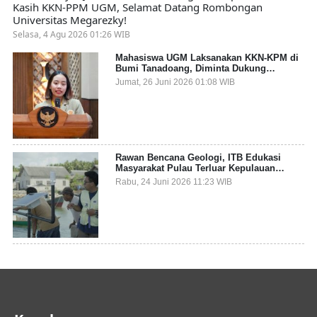
Kasih KKN-PPM UGM, Selamat Datang Rombongan
Universitas Megarezky!
Selasa, 4 Agu 2026 01:26 WIB
Mahasiswa UGM Laksanakan KKN-KPM di
Bumi Tanadoang, Diminta Dukung
Gemerlap dan Beri Solusi pada Persoalan
Jumat, 26 Juni 2026 01:08 WIB
Sampah Pesisir
Rawan Bencana Geologi, ITB Edukasi
Masyarakat Pulau Terluar Kepulauan
Selayar Terkait Mitigasi Berbasis Kawasan
Rabu, 24 Juni 2026 11:23 WIB
Pesisir