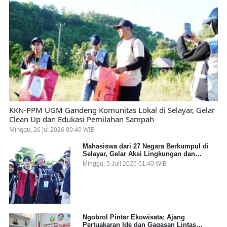
KKN-PPM UGM Gandeng Komunitas Lokal di Selayar, Gelar
Clean Up dan Edukasi Pemilahan Sampah
Minggu, 26 Jul 2026 00:40 WIB
Mahasiswa dari 27 Negara Berkumpul di
Selayar, Gelar Aksi Lingkungan dan
Dalami Kearifan Lokal Bumi Tanadoang
Minggu, 5 Juli 2026 01:40 WIB
Ngobrol Pintar Ekowisata: Ajang
Pertuakaran Ide dan Gagasan Lintas