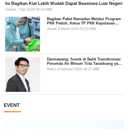
Ini Bagikan Kiat Lebih Mudah Dapat Beasiswa Luar Negeri
Selasa, 7 Apr 2026 08:16 WIB
Bagikan Paket Ramadan Melalui Program
PKK Peduli, Ketua TP PKK Kepulauan
Selayar: Puasa Adalah Ajang Melatih
Jumat, 6 Maret 2026 03:13 WIB
Kepekaan Sosial
Darmawang: Sosok di Balik Transformasi
Perumda Air Minum Tirta Tanadoang yang
Makin Inovatif
Rabu, 4 Februari 2026 06:37 WIB
EVENT