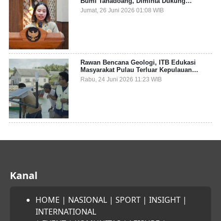
Bumi Tanadoang, Diminta Dukung
Gemerlap dan Beri Solusi pada Persoalan
Jumat, 26 Juni 2026 01:08 WIB
Sampah Pesisir
Rawan Bencana Geologi, ITB Edukasi
Masyarakat Pulau Terluar Kepulauan
Selayar Terkait Mitigasi Berbasis Kawasan
Rabu, 24 Juni 2026 11:23 WIB
Pesisir
Kanal
HOME
|
NASIONAL
|
SPORT
|
INSIGHT
|
INTERNATIONAL