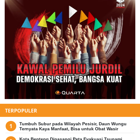
TERPOPULER
Tumbuh Subur pada Wilayah Pesisir, Daun Wungu
Ternyata Kaya Manfaat, Bisa untuk Obat Wasir
Kota Benteng Dipasangi Peta Evakuasi Tsunami,