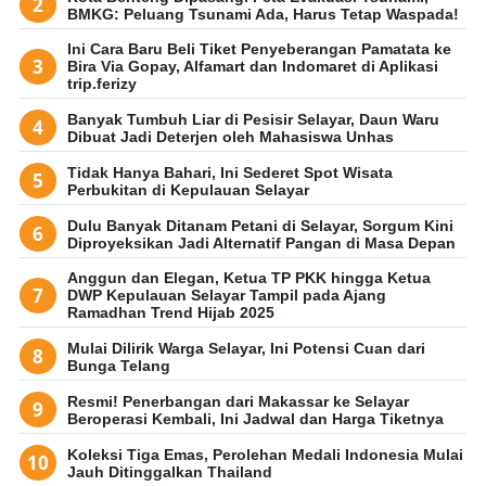
BMKG: Peluang Tsunami Ada, Harus Tetap Waspada!
Ini Cara Baru Beli Tiket Penyeberangan Pamatata ke
Bira Via Gopay, Alfamart dan Indomaret di Aplikasi
trip.ferizy
Banyak Tumbuh Liar di Pesisir Selayar, Daun Waru
Dibuat Jadi Deterjen oleh Mahasiswa Unhas
Tidak Hanya Bahari, Ini Sederet Spot Wisata
Perbukitan di Kepulauan Selayar
Dulu Banyak Ditanam Petani di Selayar, Sorgum Kini
Diproyeksikan Jadi Alternatif Pangan di Masa Depan
Anggun dan Elegan, Ketua TP PKK hingga Ketua
DWP Kepulauan Selayar Tampil pada Ajang
Ramadhan Trend Hijab 2025
Mulai Dilirik Warga Selayar, Ini Potensi Cuan dari
Bunga Telang
Resmi! Penerbangan dari Makassar ke Selayar
Beroperasi Kembali, Ini Jadwal dan Harga Tiketnya
Koleksi Tiga Emas, Perolehan Medali Indonesia Mulai
Jauh Ditinggalkan Thailand