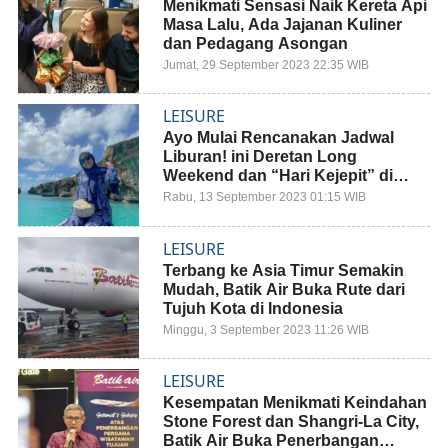
Menikmati Sensasi Naik Kereta Api
Masa Lalu, Ada Jajanan Kuliner
dan Pedagang Asongan
Jumat, 29 September 2023 22:35 WIB
LEISURE
Ayo Mulai Rencanakan Jadwal
Liburan! ini Deretan Long
Weekend dan “Hari Kejepit” di
2024
Rabu, 13 September 2023 01:15 WIB
LEISURE
Terbang ke Asia Timur Semakin
Mudah, Batik Air Buka Rute dari
Tujuh Kota di Indonesia
Minggu, 3 September 2023 11:26 WIB
LEISURE
Kesempatan Menikmati Keindahan
Stone Forest dan Shangri-La City,
Batik Air Buka Penerbangan