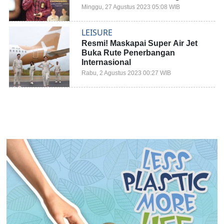
Jakarta-Kunming
Minggu, 27 Agustus 2023 05:08 WIB
LEISURE
Resmi! Maskapai Super Air Jet
Buka Rute Penerbangan
Internasional
Rabu, 2 Agustus 2023 00:27 WIB