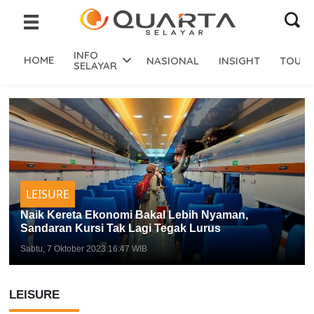
INFO
HOME
NASIONAL
INSIGHT
TOURI
SELAYAR
LEISURE
Naik Kereta Ekonomi Bakal Lebih Nyaman,
Sandaran Kursi Tak Lagi Tegak Lurus
Sabtu, 7 Oktober 2023 16:47 WIB
LEISURE