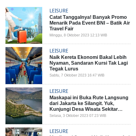
LEISURE
Catat Tanggalnya! Banyak Promo
Menarik Pada Event BNI – Batik Air
Travel Fair
Minggu, 8 Oktober 2023 12:13 WIB
LEISURE
Naik Kereta Ekonomi Bakal Lebih
Nyaman, Sandaran Kursi Tak Lagi
Tegak Lurus
Sabtu, 7 Oktober 2023 16:47 WIB
LEISURE
Maskapai ini Buka Rute Langsung
dari Jakarta ke Silangit. Yuk,
Kunjungi Desa Wisata Sekitar
Danau Toba!
Selasa, 3 Oktober 2023 07:23 WIB
LEISURE