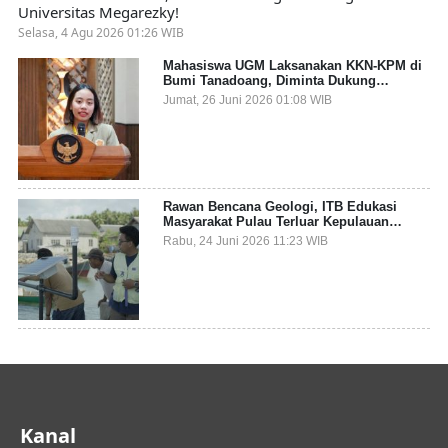
Universitas Megarezky!
Selasa, 4 Agu 2026 01:26 WIB
Mahasiswa UGM Laksanakan KKN-KPM di
Bumi Tanadoang, Diminta Dukung
Gemerlap dan Beri Solusi pada Persoalan
Jumat, 26 Juni 2026 01:08 WIB
Sampah Pesisir
Rawan Bencana Geologi, ITB Edukasi
Masyarakat Pulau Terluar Kepulauan
Selayar Terkait Mitigasi Berbasis Kawasan
Rabu, 24 Juni 2026 11:23 WIB
Pesisir
Kanal