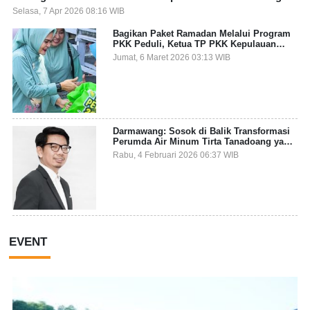
Selasa, 7 Apr 2026 08:16 WIB
Bagikan Paket Ramadan Melalui Program
PKK Peduli, Ketua TP PKK Kepulauan
Selayar: Puasa Adalah Ajang Melatih
Jumat, 6 Maret 2026 03:13 WIB
Kepekaan Sosial
Darmawang: Sosok di Balik Transformasi
Perumda Air Minum Tirta Tanadoang yang
Makin Inovatif
Rabu, 4 Februari 2026 06:37 WIB
EVENT