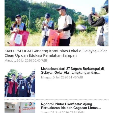
KKN-PPM UGM Gandeng Komunitas Lokal di Selayar, Gelar
Clean Up dan Edukasi Pemilahan Sampah
Minggu, 26 Jul 2026 00:40 WIB
Mahasiswa dari 27 Negara Berkumpul di
Selayar, Gelar Aksi Lingkungan dan
Dalami Kearifan Lokal Bumi Tanadoang
Minggu, 5 Juli 2026 01:40 WIB
Ngobrol Pintar Ekowisata: Ajang
Pertuakaran Ide dan Gagasan Lintas
Sektor
Jumat, 26 Juni 2026 07:54 WIB