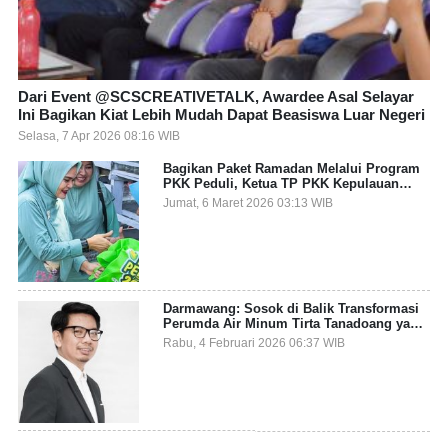
Dari Event @SCSCREATIVETALK, Awardee Asal Selayar
Ini Bagikan Kiat Lebih Mudah Dapat Beasiswa Luar Negeri
Selasa, 7 Apr 2026 08:16 WIB
Bagikan Paket Ramadan Melalui Program
PKK Peduli, Ketua TP PKK Kepulauan
Selayar: Puasa Adalah Ajang Melatih
Jumat, 6 Maret 2026 03:13 WIB
Kepekaan Sosial
Darmawang: Sosok di Balik Transformasi
Perumda Air Minum Tirta Tanadoang yang
Makin Inovatif
Rabu, 4 Februari 2026 06:37 WIB