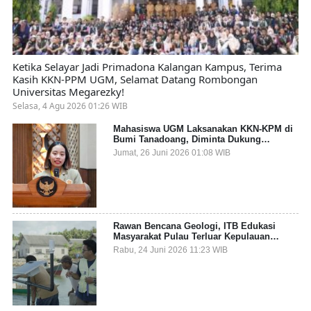
Ketika Selayar Jadi Primadona Kalangan Kampus, Terima
Kasih KKN-PPM UGM, Selamat Datang Rombongan
Universitas Megarezky!
Selasa, 4 Agu 2026 01:26 WIB
Mahasiswa UGM Laksanakan KKN-KPM di
Bumi Tanadoang, Diminta Dukung
Gemerlap dan Beri Solusi pada Persoalan
Jumat, 26 Juni 2026 01:08 WIB
Sampah Pesisir
Rawan Bencana Geologi, ITB Edukasi
Masyarakat Pulau Terluar Kepulauan
Selayar Terkait Mitigasi Berbasis Kawasan
Rabu, 24 Juni 2026 11:23 WIB
Pesisir