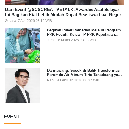
Dari Event @SCSCREATIVETALK, Awardee Asal Selayar
Ini Bagikan Kiat Lebih Mudah Dapat Beasiswa Luar Negeri
Selasa, 7 Apr 2026 08:16 WIB
Bagikan Paket Ramadan Melalui Program
PKK Peduli, Ketua TP PKK Kepulauan
Selayar: Puasa Adalah Ajang Melatih
Jumat, 6 Maret 2026 03:13 WIB
Kepekaan Sosial
Darmawang: Sosok di Balik Transformasi
Perumda Air Minum Tirta Tanadoang yang
Makin Inovatif
Rabu, 4 Februari 2026 06:37 WIB
EVENT