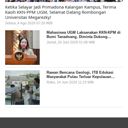
Ketika Selayar Jadi Primadona Kalangan Kampus, Terima
Kasih KKN-PPM UGM, Selamat Datang Rombongan
Universitas Megarezky!
Selasa, 4 Agu 2026 01:26 WIB
Mahasiswa UGM Laksanakan KKN-KPM di
Bumi Tanadoang, Diminta Dukung
Gemerlap dan Beri Solusi pada Persoalan
Jumat, 26 Juni 2026 01:08 WIB
Sampah Pesisir
Rawan Bencana Geologi, ITB Edukasi
Masyarakat Pulau Terluar Kepulauan
Selayar Terkait Mitigasi Berbasis Kawasan
Rabu, 24 Juni 2026 11:23 WIB
Pesisir