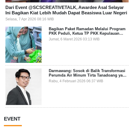
Dari Event @SCSCREATIVETALK, Awardee Asal Selayar
Ini Bagikan Kiat Lebih Mudah Dapat Beasiswa Luar Negeri
Selasa, 7 Apr 2026 08:16 WIB
Bagikan Paket Ramadan Melalui Program
PKK Peduli, Ketua TP PKK Kepulauan
Selayar: Puasa Adalah Ajang Melatih
Jumat, 6 Maret 2026 03:13 WIB
Kepekaan Sosial
Darmawang: Sosok di Balik Transformasi
Perumda Air Minum Tirta Tanadoang yang
Makin Inovatif
Rabu, 4 Februari 2026 06:37 WIB
EVENT