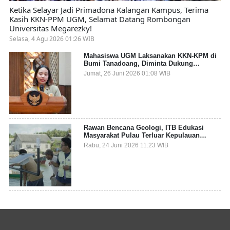
Ketika Selayar Jadi Primadona Kalangan Kampus, Terima
Kasih KKN-PPM UGM, Selamat Datang Rombongan
Universitas Megarezky!
Selasa, 4 Agu 2026 01:26 WIB
Mahasiswa UGM Laksanakan KKN-KPM di
Bumi Tanadoang, Diminta Dukung
Gemerlap dan Beri Solusi pada Persoalan
Jumat, 26 Juni 2026 01:08 WIB
Sampah Pesisir
Rawan Bencana Geologi, ITB Edukasi
Masyarakat Pulau Terluar Kepulauan
Selayar Terkait Mitigasi Berbasis Kawasan
Rabu, 24 Juni 2026 11:23 WIB
Pesisir