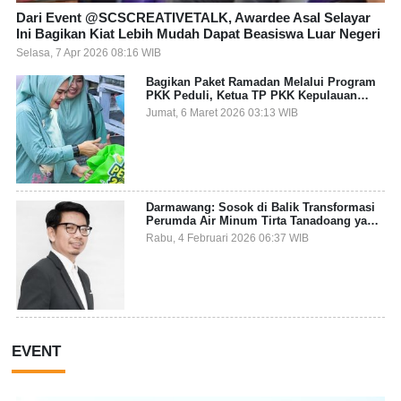
Dari Event @SCSCREATIVETALK, Awardee Asal Selayar
Ini Bagikan Kiat Lebih Mudah Dapat Beasiswa Luar Negeri
Selasa, 7 Apr 2026 08:16 WIB
Bagikan Paket Ramadan Melalui Program
PKK Peduli, Ketua TP PKK Kepulauan
Selayar: Puasa Adalah Ajang Melatih
Jumat, 6 Maret 2026 03:13 WIB
Kepekaan Sosial
Darmawang: Sosok di Balik Transformasi
Perumda Air Minum Tirta Tanadoang yang
Makin Inovatif
Rabu, 4 Februari 2026 06:37 WIB
EVENT