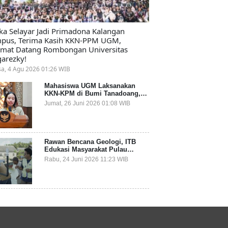
ika Selayar Jadi Primadona Kalangan
pus, Terima Kasih KKN-PPM UGM,
amat Datang Rombongan Universitas
arezky!
sa, 4 Agu 2026 01:26 WIB
Mahasiswa UGM Laksanakan
KKN-KPM di Bumi Tanadoang,
Diminta Dukung Gemerlap dan
Jumat, 26 Juni 2026 01:08 WIB
Beri Solusi pada Persoalan
Sampah Pesisir
Rawan Bencana Geologi, ITB
Edukasi Masyarakat Pulau
Terluar Kepulauan Selayar
Rabu, 24 Juni 2026 11:23 WIB
Terkait Mitigasi Berbasis
Kawasan Pesisir