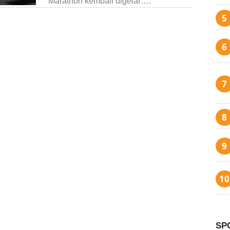
Marathon kembali digelar….
SP