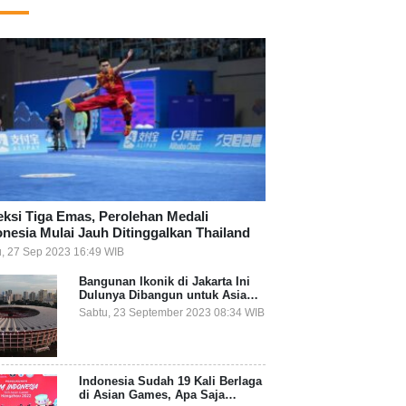
eksi Tiga Emas, Perolehan Medali
onesia Mulai Jauh Ditinggalkan Thailand
, 27 Sep 2023 16:49 WIB
Bangunan Ikonik di Jakarta Ini
Dulunya Dibangun untuk Asian
Games, Apa Saja?
Sabtu, 23 September 2023 08:34 WIB
Indonesia Sudah 19 Kali Berlaga
di Asian Games, Apa Saja