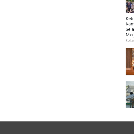
Ket
Kam
Sel
Meg
Sela