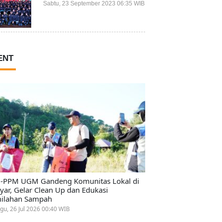
Prestasi Terbaiknya?
Sabtu, 23 September 2023 06:35 WIB
ENT
-PPM UGM Gandeng Komunitas Lokal di
ayar, Gelar Clean Up dan Edukasi
ilahan Sampah
gu, 26 Jul 2026 00:40 WIB