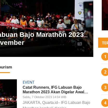
abuan Bajo Marathon 2023
ovember
TE
tourism
EVENT
Catat Runners, IFG Labuan Bajo
Marathon 2023 Akan Digelar Awal
November
Sabtu, 7 Oktober 2023 14:04 WIB
JAKARTA, Quarta.id– IFG Labuan Bajo