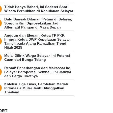
Tidak Hanya Bahari, Ini Sederet Spot
Wisata Perbukitan di Kepulauan Selayar
Dulu Banyak Ditanam Petani di Selayar,
Sorgum Kini Diproyeksikan Jadi
Alternatif Pangan di Masa Depan
Anggun dan Elegan, Ketua TP PKK
hingga Ketua DWP Kepulauan Selayar
Tampil pada Ajang Ramadhan Trend
Hijab 2025
Mulai Dilirik Warga Selayar, Ini Potensi
Cuan dari Bunga Telang
Resmi! Penerbangan dari Makassar ke
Selayar Beroperasi Kembali, Ini Jadwal
dan Harga Tiketnya
Koleksi Tiga Emas, Perolehan Medali
Indonesia Mulai Jauh Ditinggalkan
Thailand
ORT