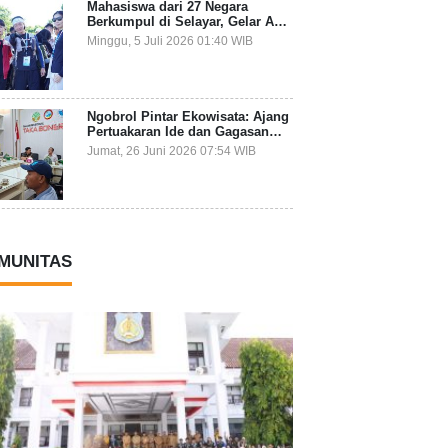
Mahasiswa dari 27 Negara
Berkumpul di Selayar, Gelar Aksi
Lingkungan dan Dalami Kearifan
Minggu, 5 Juli 2026 01:40 WIB
Lokal Bumi Tanadoang
Ngobrol Pintar Ekowisata: Ajang
Pertuakaran Ide dan Gagasan
Lintas Sektor
Jumat, 26 Juni 2026 07:54 WIB
MUNITAS