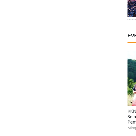
EV
KKN
Sel
Pem
Ming