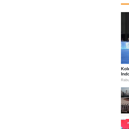
Kol
Ind
Rabu