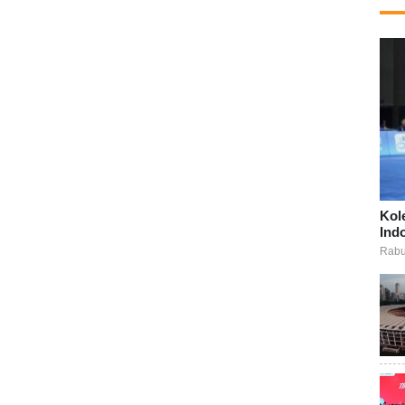
Kol
Ind
Rabu