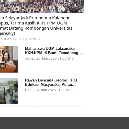
ika Selayar Jadi Primadona Kalangan
pus, Terima Kasih KKN-PPM UGM,
amat Datang Rombongan Universitas
arezky!
sa, 4 Agu 2026 01:26 WIB
Mahasiswa UGM Laksanakan
KKN-KPM di Bumi Tanadoang,
Diminta Dukung Gemerlap dan
Jumat, 26 Juni 2026 01:08 WIB
Beri Solusi pada Persoalan
Sampah Pesisir
Rawan Bencana Geologi, ITB
Edukasi Masyarakat Pulau
Terluar Kepulauan Selayar
Rabu, 24 Juni 2026 11:23 WIB
Terkait Mitigasi Berbasis
Kawasan Pesisir