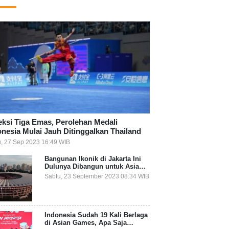
eksi Tiga Emas, Perolehan Medali
onesia Mulai Jauh Ditinggalkan Thailand
, 27 Sep 2023 16:49 WIB
Bangunan Ikonik di Jakarta Ini
Dulunya Dibangun untuk Asian
Games, Apa Saja?
Sabtu, 23 September 2023 08:34 WIB
Indonesia Sudah 19 Kali Berlaga
di Asian Games, Apa Saja