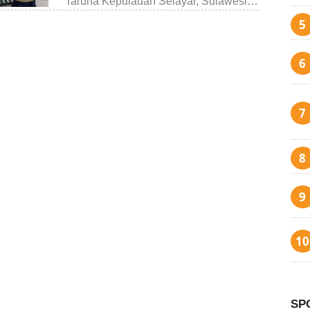
Taruna Kepulauan Selayar, Sulawesi…
SP