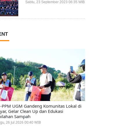
Prestasi Terbaiknya?
Sabtu, 23 September 2023 06:35 WIB
ENT
-PPM UGM Gandeng Komunitas Lokal di
ayar, Gelar Clean Up dan Edukasi
ilahan Sampah
gu, 26 Jul 2026 00:40 WIB