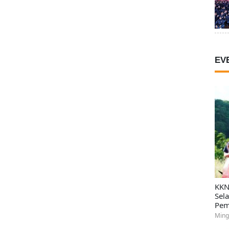
EV
KKN
Sel
Pem
Ming