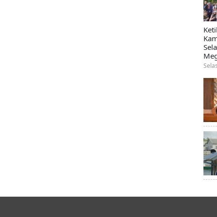
Ket
Kam
Sel
Meg
Sela