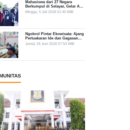
Mahasiswa dari 27 Negara
Berkumpul di Selayar, Gelar Aksi
Lingkungan dan Dalami Kearifan
Minggu, 5 Juli 2026 01:40 WIB
Lokal Bumi Tanadoang
Ngobrol Pintar Ekowisata: Ajang
Pertuakaran Ide dan Gagasan
Lintas Sektor
Jumat, 26 Juni 2026 07:54 WIB
MUNITAS