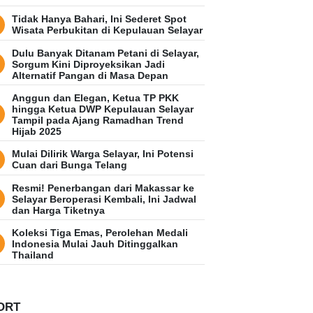
Tidak Hanya Bahari, Ini Sederet Spot
Wisata Perbukitan di Kepulauan Selayar
Dulu Banyak Ditanam Petani di Selayar,
Sorgum Kini Diproyeksikan Jadi
Alternatif Pangan di Masa Depan
Anggun dan Elegan, Ketua TP PKK
hingga Ketua DWP Kepulauan Selayar
Tampil pada Ajang Ramadhan Trend
Hijab 2025
Mulai Dilirik Warga Selayar, Ini Potensi
Cuan dari Bunga Telang
Resmi! Penerbangan dari Makassar ke
Selayar Beroperasi Kembali, Ini Jadwal
dan Harga Tiketnya
Koleksi Tiga Emas, Perolehan Medali
Indonesia Mulai Jauh Ditinggalkan
Thailand
ORT