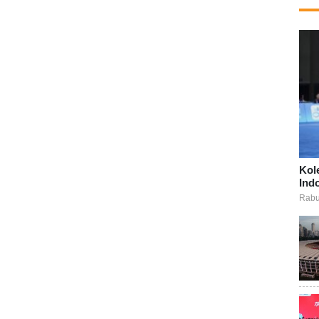
Kol
Ind
Rabu