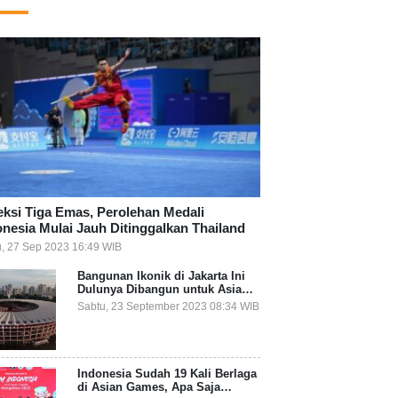
eksi Tiga Emas, Perolehan Medali
onesia Mulai Jauh Ditinggalkan Thailand
, 27 Sep 2023 16:49 WIB
Bangunan Ikonik di Jakarta Ini
Dulunya Dibangun untuk Asian
Games, Apa Saja?
Sabtu, 23 September 2023 08:34 WIB
Indonesia Sudah 19 Kali Berlaga
di Asian Games, Apa Saja