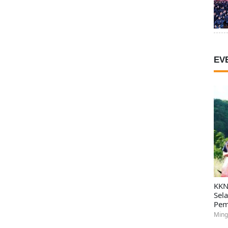
EV
KKN
Sel
Pem
Ming