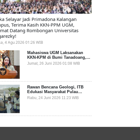
ika Selayar Jadi Primadona Kalangan
pus, Terima Kasih KKN-PPM UGM,
amat Datang Rombongan Universitas
arezky!
sa, 4 Agu 2026 01:26 WIB
Mahasiswa UGM Laksanakan
KKN-KPM di Bumi Tanadoang,
Diminta Dukung Gemerlap dan
Jumat, 26 Juni 2026 01:08 WIB
Beri Solusi pada Persoalan
Sampah Pesisir
Rawan Bencana Geologi, ITB
Edukasi Masyarakat Pulau
Terluar Kepulauan Selayar
Rabu, 24 Juni 2026 11:23 WIB
Terkait Mitigasi Berbasis
Kawasan Pesisir