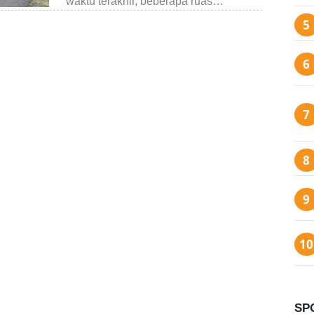
waktu terakhir, beberapa ruas…
SP