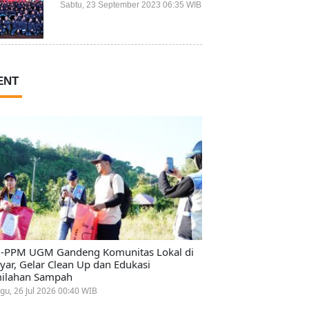
Prestasi Terbaiknya?
Sabtu, 23 September 2023 06:35 WIB
ENT
-PPM UGM Gandeng Komunitas Lokal di
ayar, Gelar Clean Up dan Edukasi
ilahan Sampah
gu, 26 Jul 2026 00:40 WIB