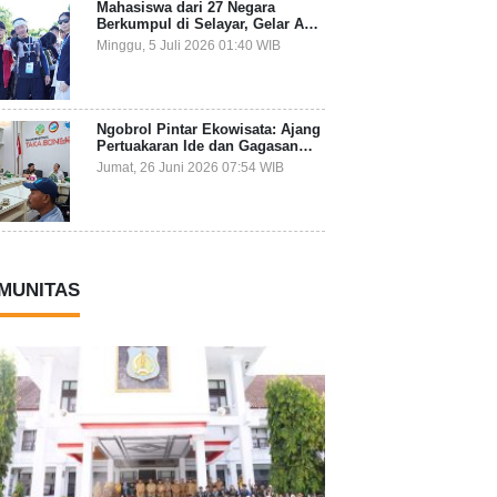
Mahasiswa dari 27 Negara
Berkumpul di Selayar, Gelar Aksi
Lingkungan dan Dalami Kearifan
Minggu, 5 Juli 2026 01:40 WIB
Lokal Bumi Tanadoang
Ngobrol Pintar Ekowisata: Ajang
Pertuakaran Ide dan Gagasan
Lintas Sektor
Jumat, 26 Juni 2026 07:54 WIB
MUNITAS