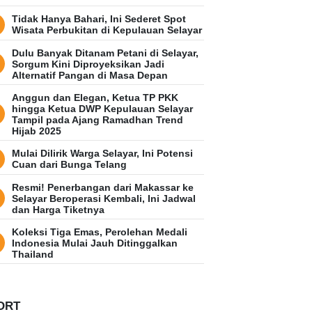
Tidak Hanya Bahari, Ini Sederet Spot
Wisata Perbukitan di Kepulauan Selayar
Dulu Banyak Ditanam Petani di Selayar,
Sorgum Kini Diproyeksikan Jadi
Alternatif Pangan di Masa Depan
Anggun dan Elegan, Ketua TP PKK
hingga Ketua DWP Kepulauan Selayar
Tampil pada Ajang Ramadhan Trend
Hijab 2025
Mulai Dilirik Warga Selayar, Ini Potensi
Cuan dari Bunga Telang
Resmi! Penerbangan dari Makassar ke
Selayar Beroperasi Kembali, Ini Jadwal
dan Harga Tiketnya
Koleksi Tiga Emas, Perolehan Medali
Indonesia Mulai Jauh Ditinggalkan
Thailand
ORT