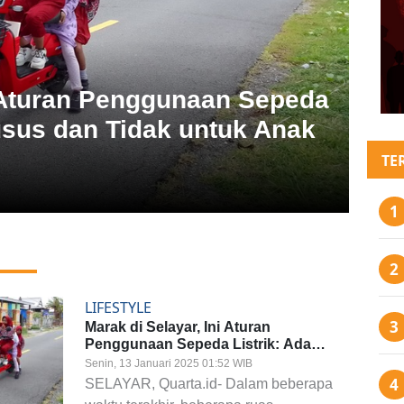
i Aturan Penggunaan Sepeda
husus dan Tidak untuk Anak
TE
LIFESTYLE
Marak di Selayar, Ini Aturan
Penggunaan Sepeda Listrik: Ada
Jalur Khusus dan Tidak untuk Anak
Senin, 13 Januari 2025 01:52 WIB
di Bawah Umur
SELAYAR, Quarta.id- Dalam beberapa