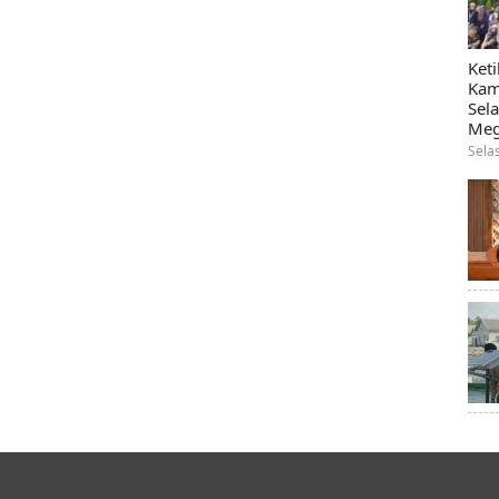
Ket
Kam
Sel
Meg
Sela