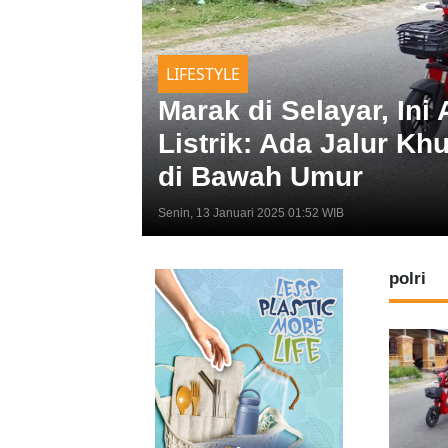
LIFESTYLE
Marak di Selayar, In
Listrik: Ada Jalur K
di Bawah Umur
Senin, 13 Januari 2025 01:52 WIB
polri