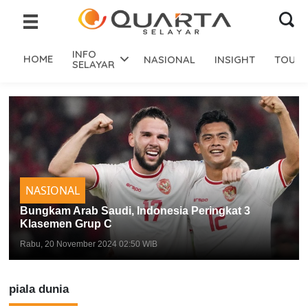
INFO
HOME
NASIONAL
INSIGHT
TOURI
SELAYAR
NASIONAL
Bungkam Arab Saudi, Indonesia Peringkat 3
Klasemen Grup C
Rabu, 20 November 2024 02:50 WIB
piala dunia