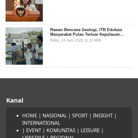
Sampah Pesisir
Rawan Bencana Geologi, ITB Edukasi
Masyarakat Pulau Terluar Kepulauan
Selayar Terkait Mitigasi Berbasis Kawasan
Rabu, 24 Juni 2026 11:23 WIB
Pesisir
Kanal
HOME
|
NASIONAL
|
SPORT
|
INSIGHT
|
INTERNATIONAL
|
EVENT
|
KOMUNITAS
|
LEISURE
|
LIFESTYLE
|
REGIONAL