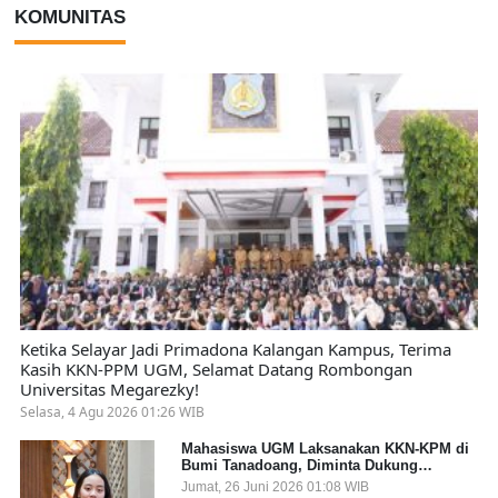
KOMUNITAS
Ketika Selayar Jadi Primadona Kalangan Kampus, Terima
Kasih KKN-PPM UGM, Selamat Datang Rombongan
Universitas Megarezky!
Selasa, 4 Agu 2026 01:26 WIB
Mahasiswa UGM Laksanakan KKN-KPM di
Bumi Tanadoang, Diminta Dukung
Gemerlap dan Beri Solusi pada Persoalan
Jumat, 26 Juni 2026 01:08 WIB