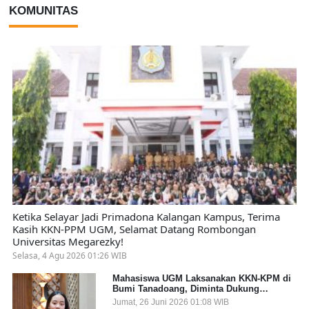
KOMUNITAS
Ketika Selayar Jadi Primadona Kalangan Kampus, Terima
Kasih KKN-PPM UGM, Selamat Datang Rombongan
Universitas Megarezky!
Selasa, 4 Agu 2026 01:26 WIB
Mahasiswa UGM Laksanakan KKN-KPM di
Bumi Tanadoang, Diminta Dukung
Gemerlap dan Beri Solusi pada Persoalan
Jumat, 26 Juni 2026 01:08 WIB