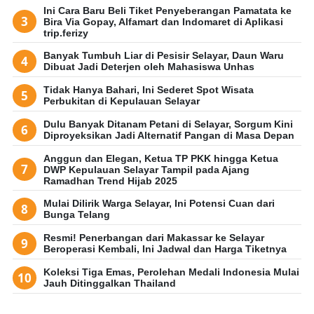
Ini Cara Baru Beli Tiket Penyeberangan Pamatata ke
Bira Via Gopay, Alfamart dan Indomaret di Aplikasi
trip.ferizy
Banyak Tumbuh Liar di Pesisir Selayar, Daun Waru
Dibuat Jadi Deterjen oleh Mahasiswa Unhas
Tidak Hanya Bahari, Ini Sederet Spot Wisata
Perbukitan di Kepulauan Selayar
Dulu Banyak Ditanam Petani di Selayar, Sorgum Kini
Diproyeksikan Jadi Alternatif Pangan di Masa Depan
Anggun dan Elegan, Ketua TP PKK hingga Ketua
DWP Kepulauan Selayar Tampil pada Ajang
Ramadhan Trend Hijab 2025
Mulai Dilirik Warga Selayar, Ini Potensi Cuan dari
Bunga Telang
Resmi! Penerbangan dari Makassar ke Selayar
Beroperasi Kembali, Ini Jadwal dan Harga Tiketnya
Koleksi Tiga Emas, Perolehan Medali Indonesia Mulai
Jauh Ditinggalkan Thailand