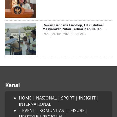
Sampah Pesisir
Rawan Bencana Geologi, ITB Edukasi
Masyarakat Pulau Terluar Kepulauan
Selayar Terkait Mitigasi Berbasis Kawasan
Rabu, 24 Juni 2026 11:23 WIB
Pesisir
Kanal
HOME
|
NASIONAL
|
SPORT
|
INSIGHT
|
INTERNATIONAL
|
EVENT
|
KOMUNITAS
|
LEISURE
|
LIFESTYLE
|
REGIONAL