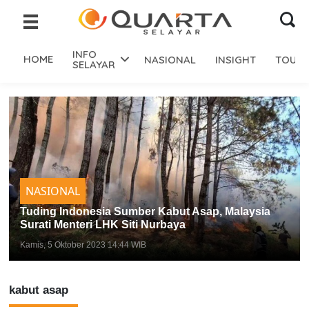
INFO
HOME
NASIONAL
INSIGHT
TOURI
SELAYAR
NASIONAL
Tuding Indonesia Sumber Kabut Asap, Malaysia
Surati Menteri LHK Siti Nurbaya
Kamis, 5 Oktober 2023 14:44 WIB
kabut asap