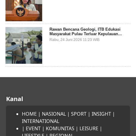
Sampah Pesisir
Rawan Bencana Geologi, ITB Edukasi
Masyarakat Pulau Terluar Kepulauan
Selayar Terkait Mitigasi Berbasis Kawasan
Rabu, 24 Juni 2026 11:23 WIB
Pesisir
Kanal
HOME
|
NASIONAL
|
SPORT
|
INSIGHT
|
INTERNATIONAL
|
EVENT
|
KOMUNITAS
|
LEISURE
|
LIFESTYLE
|
REGIONAL