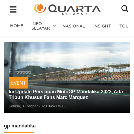
INFO
HOME
NASIONAL
INSIGHT
TOURI
SELAYAR
EVENT
Ini Update Persiapan MotoGP Mandalika 2023, Ada
Tribun Khusus Fans Marc Marquez
Selasa, 3 Oktober 2023 04:43 WIB
gp mandalika