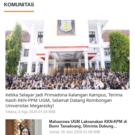
KOMUNITAS
Ketika Selayar Jadi Primadona Kalangan Kampus, Terima
Kasih KKN-PPM UGM, Selamat Datang Rombongan
Universitas Megarezky!
Selasa, 4 Agu 2026 01:26 WIB
Mahasiswa UGM Laksanakan KKN-KPM di
Bumi Tanadoang, Diminta Dukung
Gemerlap dan Beri Solusi pada Persoalan
Jumat, 26 Juni 2026 01:08 WIB