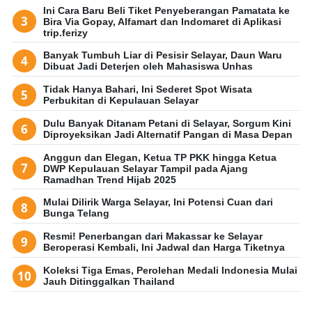
Ini Cara Baru Beli Tiket Penyeberangan Pamatata ke
Bira Via Gopay, Alfamart dan Indomaret di Aplikasi
trip.ferizy
Banyak Tumbuh Liar di Pesisir Selayar, Daun Waru
Dibuat Jadi Deterjen oleh Mahasiswa Unhas
Tidak Hanya Bahari, Ini Sederet Spot Wisata
Perbukitan di Kepulauan Selayar
Dulu Banyak Ditanam Petani di Selayar, Sorgum Kini
Diproyeksikan Jadi Alternatif Pangan di Masa Depan
Anggun dan Elegan, Ketua TP PKK hingga Ketua
DWP Kepulauan Selayar Tampil pada Ajang
Ramadhan Trend Hijab 2025
Mulai Dilirik Warga Selayar, Ini Potensi Cuan dari
Bunga Telang
Resmi! Penerbangan dari Makassar ke Selayar
Beroperasi Kembali, Ini Jadwal dan Harga Tiketnya
Koleksi Tiga Emas, Perolehan Medali Indonesia Mulai
Jauh Ditinggalkan Thailand