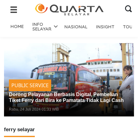
INFO
HOME
NASIONAL
INSIGHT
TOURI
SELAYAR
PUBLIC SERVICE
Dorong Pelayanan Berbasis Digital, Pembelian
Tiket Ferry dari Bira ke Pamatata Tidak Lagi Cash
Rabu, 24 Juli 2024 01:33 WIB
ferry selayar