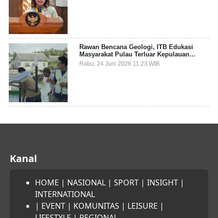
Sampah Pesisir
Rawan Bencana Geologi, ITB Edukasi
Masyarakat Pulau Terluar Kepulauan
Selayar Terkait Mitigasi Berbasis Kawasan
Rabu, 24 Juni 2026 11:23 WIB
Pesisir
Kanal
HOME
|
NASIONAL
|
SPORT
|
INSIGHT
|
INTERNATIONAL
|
EVENT
|
KOMUNITAS
|
LEISURE
|
LIFESTYLE
|
REGIONAL