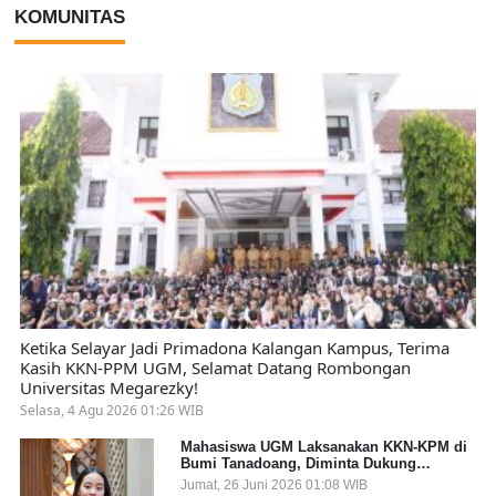
KOMUNITAS
Ketika Selayar Jadi Primadona Kalangan Kampus, Terima
Kasih KKN-PPM UGM, Selamat Datang Rombongan
Universitas Megarezky!
Selasa, 4 Agu 2026 01:26 WIB
Mahasiswa UGM Laksanakan KKN-KPM di
Bumi Tanadoang, Diminta Dukung
Gemerlap dan Beri Solusi pada Persoalan
Jumat, 26 Juni 2026 01:08 WIB