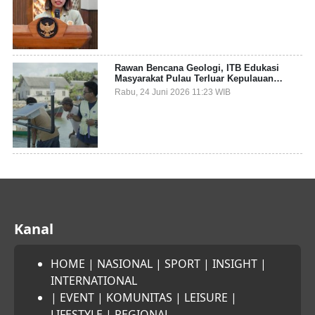
Sampah Pesisir
Rawan Bencana Geologi, ITB Edukasi
Masyarakat Pulau Terluar Kepulauan
Selayar Terkait Mitigasi Berbasis Kawasan
Rabu, 24 Juni 2026 11:23 WIB
Pesisir
Kanal
HOME
|
NASIONAL
|
SPORT
|
INSIGHT
|
INTERNATIONAL
|
EVENT
|
KOMUNITAS
|
LEISURE
|
LIFESTYLE
|
REGIONAL