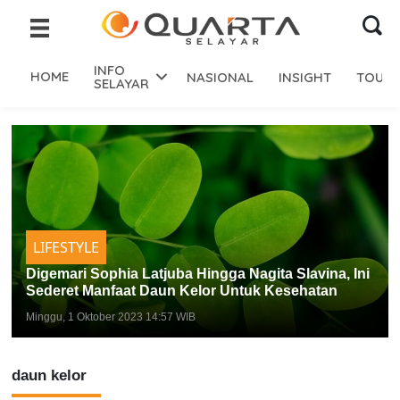
INFO
HOME
NASIONAL
INSIGHT
TOURI
SELAYAR
LIFESTYLE
Digemari Sophia Latjuba Hingga Nagita Slavina, Ini
Sederet Manfaat Daun Kelor Untuk Kesehatan
Minggu, 1 Oktober 2023 14:57 WIB
daun kelor