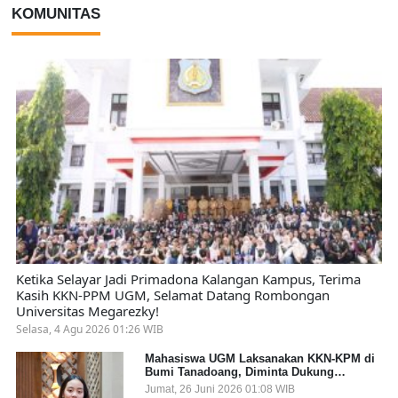
KOMUNITAS
Ketika Selayar Jadi Primadona Kalangan Kampus, Terima
Kasih KKN-PPM UGM, Selamat Datang Rombongan
Universitas Megarezky!
Selasa, 4 Agu 2026 01:26 WIB
Mahasiswa UGM Laksanakan KKN-KPM di
Bumi Tanadoang, Diminta Dukung
Gemerlap dan Beri Solusi pada Persoalan
Jumat, 26 Juni 2026 01:08 WIB