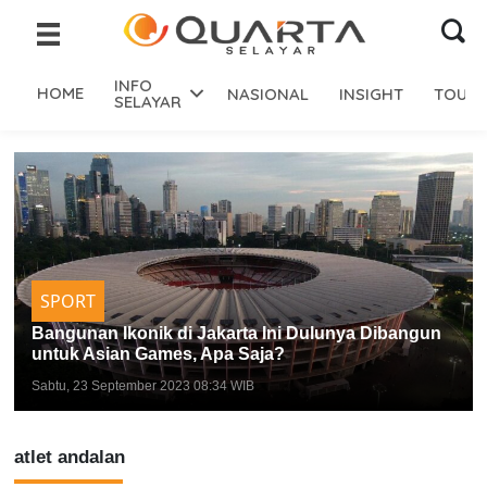
INFO
HOME
NASIONAL
INSIGHT
TOURI
SELAYAR
SPORT
Bangunan Ikonik di Jakarta Ini Dulunya Dibangun
untuk Asian Games, Apa Saja?
Sabtu, 23 September 2023 08:34 WIB
atlet andalan