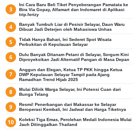
Ini Cara Baru Beli Tiket Penyeberangan Pamatata ke
Bira Via Gopay, Alfamart dan Indomaret di Aplikasi
trip.ferizy
Banyak Tumbuh Liar di Pesisir Selayar, Daun Waru
Dibuat Jadi Deterjen oleh Mahasiswa Unhas
Tidak Hanya Bahari, Ini Sederet Spot Wisata
Perbukitan di Kepulauan Selayar
Dulu Banyak Ditanam Petani di Selayar, Sorgum Kini
Diproyeksikan Jadi Alternatif Pangan di Masa Depan
Anggun dan Elegan, Ketua TP PKK hingga Ketua
DWP Kepulauan Selayar Tampil pada Ajang
Ramadhan Trend Hijab 2025
Mulai Dilirik Warga Selayar, Ini Potensi Cuan dari
Bunga Telang
Resmi! Penerbangan dari Makassar ke Selayar
Beroperasi Kembali, Ini Jadwal dan Harga Tiketnya
Koleksi Tiga Emas, Perolehan Medali Indonesia Mulai
Jauh Ditinggalkan Thailand