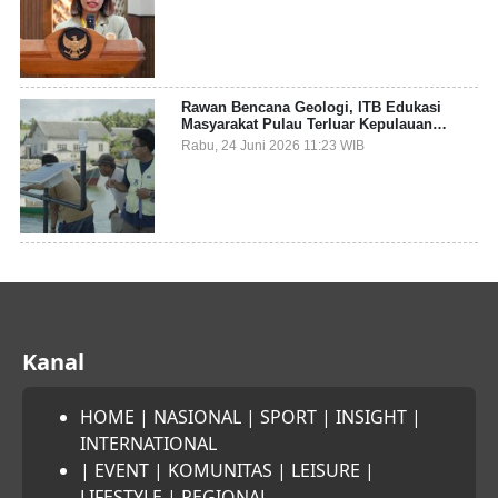
Sampah Pesisir
Rawan Bencana Geologi, ITB Edukasi
Masyarakat Pulau Terluar Kepulauan
Selayar Terkait Mitigasi Berbasis Kawasan
Rabu, 24 Juni 2026 11:23 WIB
Pesisir
Kanal
HOME
|
NASIONAL
|
SPORT
|
INSIGHT
|
INTERNATIONAL
|
EVENT
|
KOMUNITAS
|
LEISURE
|
LIFESTYLE
|
REGIONAL