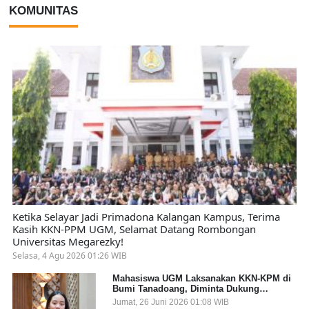
KOMUNITAS
Ketika Selayar Jadi Primadona Kalangan Kampus, Terima
Kasih KKN-PPM UGM, Selamat Datang Rombongan
Universitas Megarezky!
Selasa, 4 Agu 2026 01:26 WIB
Mahasiswa UGM Laksanakan KKN-KPM di
Bumi Tanadoang, Diminta Dukung
Gemerlap dan Beri Solusi pada Persoalan
Jumat, 26 Juni 2026 01:08 WIB