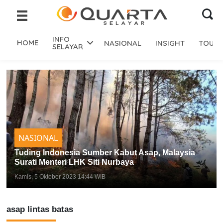
INFO
HOME
NASIONAL
INSIGHT
TOURI
SELAYAR
NASIONAL
Tuding Indonesia Sumber Kabut Asap, Malaysia
Surati Menteri LHK Siti Nurbaya
Kamis, 5 Oktober 2023 14:44 WIB
asap lintas batas