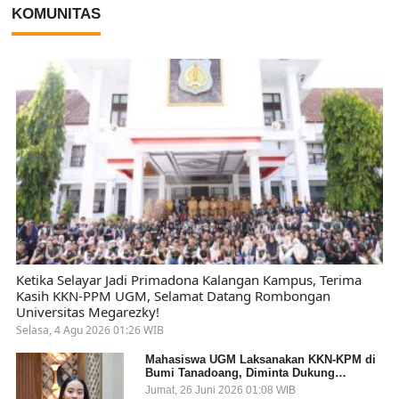
KOMUNITAS
Ketika Selayar Jadi Primadona Kalangan Kampus, Terima
Kasih KKN-PPM UGM, Selamat Datang Rombongan
Universitas Megarezky!
Selasa, 4 Agu 2026 01:26 WIB
Mahasiswa UGM Laksanakan KKN-KPM di
Bumi Tanadoang, Diminta Dukung
Gemerlap dan Beri Solusi pada Persoalan
Jumat, 26 Juni 2026 01:08 WIB