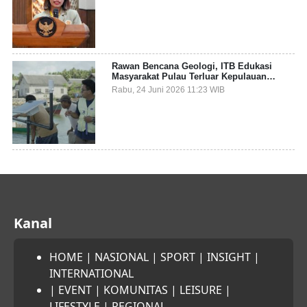
Sampah Pesisir
Rawan Bencana Geologi, ITB Edukasi
Masyarakat Pulau Terluar Kepulauan
Selayar Terkait Mitigasi Berbasis Kawasan
Rabu, 24 Juni 2026 11:23 WIB
Pesisir
Kanal
HOME
|
NASIONAL
|
SPORT
|
INSIGHT
|
INTERNATIONAL
|
EVENT
|
KOMUNITAS
|
LEISURE
|
LIFESTYLE
|
REGIONAL