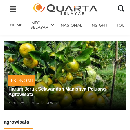
INFO
HOME
NASIONAL
INSIGHT
TOURI
SELAYAR
EKONOMI
Harum Jeruk Selayar dan Manisnya Peluang
Agrowisata
Kamis, 25 Juli 2024 13:14 WIB
agrowisata