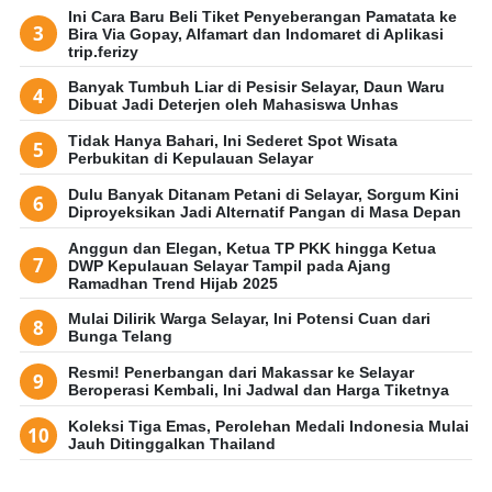
Ini Cara Baru Beli Tiket Penyeberangan Pamatata ke
Bira Via Gopay, Alfamart dan Indomaret di Aplikasi
trip.ferizy
Banyak Tumbuh Liar di Pesisir Selayar, Daun Waru
Dibuat Jadi Deterjen oleh Mahasiswa Unhas
Tidak Hanya Bahari, Ini Sederet Spot Wisata
Perbukitan di Kepulauan Selayar
Dulu Banyak Ditanam Petani di Selayar, Sorgum Kini
Diproyeksikan Jadi Alternatif Pangan di Masa Depan
Anggun dan Elegan, Ketua TP PKK hingga Ketua
DWP Kepulauan Selayar Tampil pada Ajang
Ramadhan Trend Hijab 2025
Mulai Dilirik Warga Selayar, Ini Potensi Cuan dari
Bunga Telang
Resmi! Penerbangan dari Makassar ke Selayar
Beroperasi Kembali, Ini Jadwal dan Harga Tiketnya
Koleksi Tiga Emas, Perolehan Medali Indonesia Mulai
Jauh Ditinggalkan Thailand