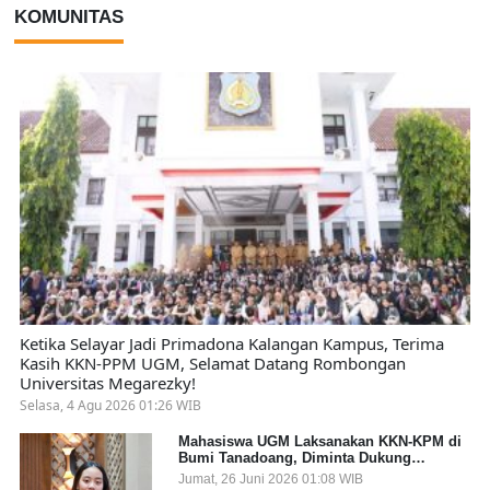
KOMUNITAS
Ketika Selayar Jadi Primadona Kalangan Kampus, Terima
Kasih KKN-PPM UGM, Selamat Datang Rombongan
Universitas Megarezky!
Selasa, 4 Agu 2026 01:26 WIB
Mahasiswa UGM Laksanakan KKN-KPM di
Bumi Tanadoang, Diminta Dukung
Gemerlap dan Beri Solusi pada Persoalan
Jumat, 26 Juni 2026 01:08 WIB