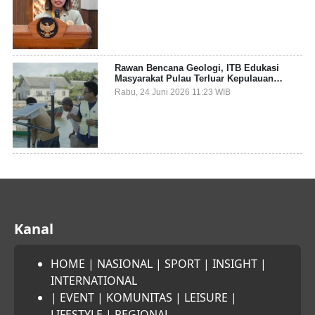
Sampah Pesisir
Rawan Bencana Geologi, ITB Edukasi
Masyarakat Pulau Terluar Kepulauan
Selayar Terkait Mitigasi Berbasis Kawasan
Rabu, 24 Juni 2026 11:23 WIB
Pesisir
Kanal
HOME
|
NASIONAL
|
SPORT
|
INSIGHT
|
INTERNATIONAL
|
EVENT
|
KOMUNITAS
|
LEISURE
|
LIFESTYLE
|
REGIONAL