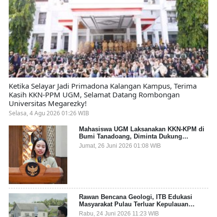
Ketika Selayar Jadi Primadona Kalangan Kampus, Terima
Kasih KKN-PPM UGM, Selamat Datang Rombongan
Universitas Megarezky!
Selasa, 4 Agu 2026 01:26 WIB
Mahasiswa UGM Laksanakan KKN-KPM di
Bumi Tanadoang, Diminta Dukung
Gemerlap dan Beri Solusi pada Persoalan
Jumat, 26 Juni 2026 01:08 WIB
Sampah Pesisir
Rawan Bencana Geologi, ITB Edukasi
Masyarakat Pulau Terluar Kepulauan
Selayar Terkait Mitigasi Berbasis Kawasan
Rabu, 24 Juni 2026 11:23 WIB