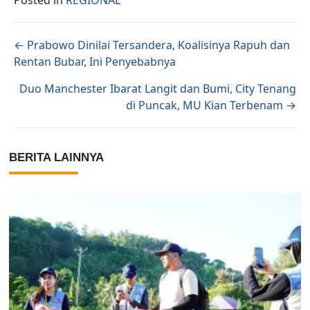
Posted in
REGIONAL
Posts navigation
← Prabowo Dinilai Tersandera, Koalisinya Rapuh dan
Rentan Bubar, Ini Penyebabnya
Duo Manchester Ibarat Langit dan Bumi, City Tenang
di Puncak, MU Kian Terbenam →
BERITA LAINNYA