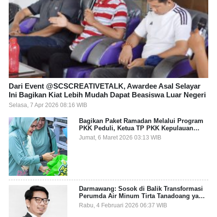
Dari Event @SCSCREATIVETALK, Awardee Asal Selayar
Ini Bagikan Kiat Lebih Mudah Dapat Beasiswa Luar Negeri
Selasa, 7 Apr 2026 08:16 WIB
Bagikan Paket Ramadan Melalui Program
PKK Peduli, Ketua TP PKK Kepulauan
Selayar: Puasa Adalah Ajang Melatih
Jumat, 6 Maret 2026 03:13 WIB
Kepekaan Sosial
Darmawang: Sosok di Balik Transformasi
Perumda Air Minum Tirta Tanadoang yang
Makin Inovatif
Rabu, 4 Februari 2026 06:37 WIB