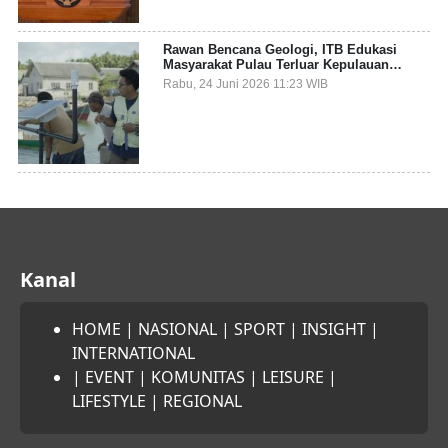
Rawan Bencana Geologi, ITB Edukasi
Masyarakat Pulau Terluar Kepulauan
Selayar Terkait Mitigasi Berbasis Kawasan
Rabu, 24 Juni 2026 11:23 WIB
Pesisir
Kanal
HOME
|
NASIONAL
|
SPORT
|
INSIGHT
|
INTERNATIONAL
|
EVENT
|
KOMUNITAS
|
LEISURE
|
LIFESTYLE
|
REGIONAL