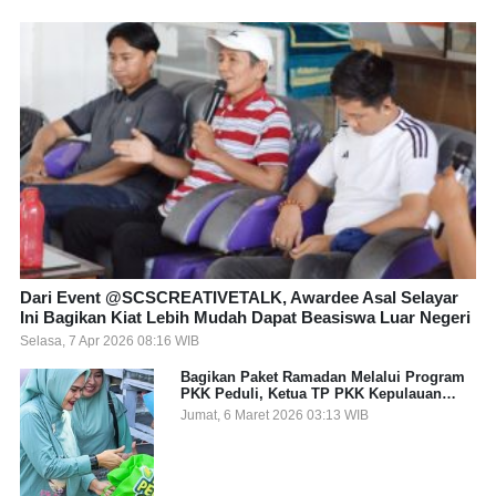
Dari Event @SCSCREATIVETALK, Awardee Asal Selayar
Ini Bagikan Kiat Lebih Mudah Dapat Beasiswa Luar Negeri
Selasa, 7 Apr 2026 08:16 WIB
Bagikan Paket Ramadan Melalui Program
PKK Peduli, Ketua TP PKK Kepulauan
Selayar: Puasa Adalah Ajang Melatih
Jumat, 6 Maret 2026 03:13 WIB
Kepekaan Sosial