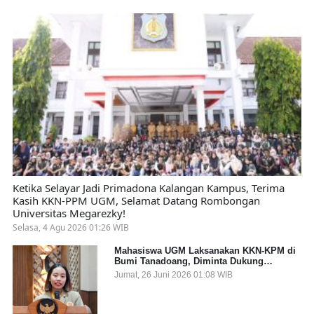
Ketika Selayar Jadi Primadona Kalangan Kampus, Terima
Kasih KKN-PPM UGM, Selamat Datang Rombongan
Universitas Megarezky!
Selasa, 4 Agu 2026 01:26 WIB
Mahasiswa UGM Laksanakan KKN-KPM di
Bumi Tanadoang, Diminta Dukung
Gemerlap dan Beri Solusi pada Persoalan
Jumat, 26 Juni 2026 01:08 WIB
Sampah Pesisir