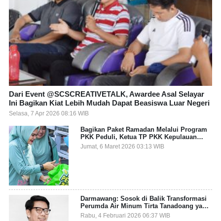
Dari Event @SCSCREATIVETALK, Awardee Asal Selayar
Ini Bagikan Kiat Lebih Mudah Dapat Beasiswa Luar Negeri
Selasa, 7 Apr 2026 08:16 WIB
Bagikan Paket Ramadan Melalui Program
PKK Peduli, Ketua TP PKK Kepulauan
Selayar: Puasa Adalah Ajang Melatih
Jumat, 6 Maret 2026 03:13 WIB
Kepekaan Sosial
Darmawang: Sosok di Balik Transformasi
Perumda Air Minum Tirta Tanadoang yang
Makin Inovatif
Rabu, 4 Februari 2026 06:37 WIB