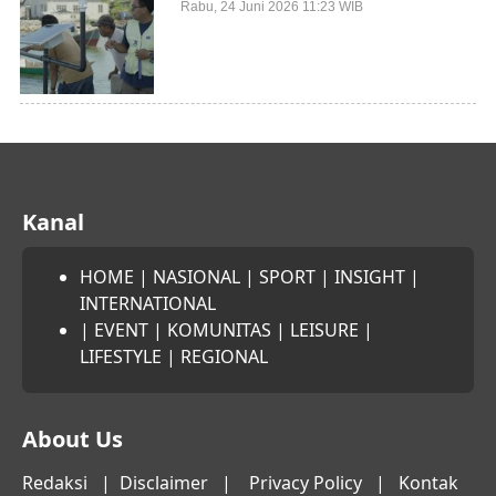
Selayar Terkait Mitigasi Berbasis Kawasan
Rabu, 24 Juni 2026 11:23 WIB
Pesisir
Kanal
HOME
|
NASIONAL
|
SPORT
|
INSIGHT
|
INTERNATIONAL
|
EVENT
|
KOMUNITAS
|
LEISURE
|
LIFESTYLE
|
REGIONAL
About Us
Redaksi
|
Disclaimer
|
Privacy Policy
|
Kontak