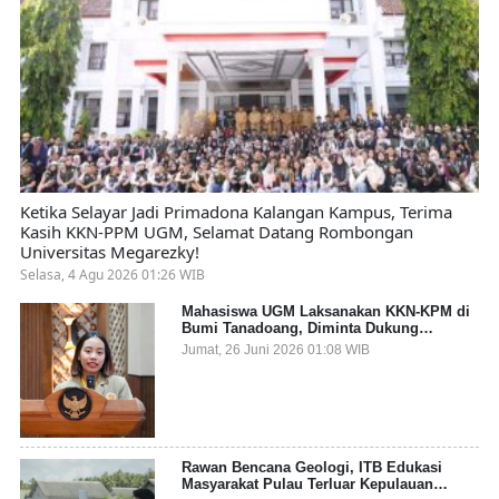
Ketika Selayar Jadi Primadona Kalangan Kampus, Terima
Kasih KKN-PPM UGM, Selamat Datang Rombongan
Universitas Megarezky!
Selasa, 4 Agu 2026 01:26 WIB
Mahasiswa UGM Laksanakan KKN-KPM di
Bumi Tanadoang, Diminta Dukung
Gemerlap dan Beri Solusi pada Persoalan
Jumat, 26 Juni 2026 01:08 WIB
Sampah Pesisir
Rawan Bencana Geologi, ITB Edukasi
Masyarakat Pulau Terluar Kepulauan