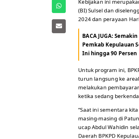
Kebijakan ini merupaka
(BI) Sulsel dan disele
2024 dan perayaan Hari
BACA JUGA:
Semakin
Pemkab Kepulauan Se
Ini hingga 90 Persen
Untuk program ini, BPK
turun langsung ke area
melakukan pembayaran
ketika sedang berkendar
“Saat ini sementara kita
masing-masing di Patu
ucap Abdul Wahidin sel
Daerah BPKPD Kepulau