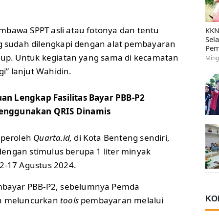
mbawa SPPT asli atau fotonya dan tentu
KKN
Sel
 sudah dilengkapi dengan alat pembayaran
Pem
ukup. Untuk kegiatan yang sama di kecamatan
Ming
gi” lanjut Wahidin.
uan Lengkap Fasilitas Bayar PBB-P2
Menggunakan QRIS Dinamis
iperoleh
Quarta.id,
di Kota Benteng sendiri,
engan stimulus berupa 1 liter minyak
12-17 Agustus 2024.
bayar PBB-P2, sebelumnya Pemda
KO
ah meluncurkan
tools
pembayaran melalui