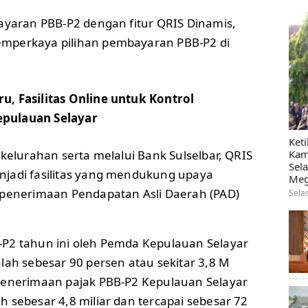
bayaran PBB-P2 dengan fitur QRIS Dinamis,
mperkaya pilihan pembayaran PBB-P2 di
ru, Fasilitas Online untuk Kontrol
epulauan Selayar
Ket
 kelurahan serta melalui Bank Sulselbar, QRIS
Kam
Sel
jadi fasilitas yang mendukung upaya
Meg
 penerimaan Pendapatan Asli Daerah (PAD)
Sela
P2 tahun ini oleh Pemda Kepulauan Selayar
lah sebesar 90 persen atau sekitar 3,8 M
penerimaan pajak PBB-P2 Kepulauan Selayar
 sebesar 4,8 miliar dan tercapai sebesar 72