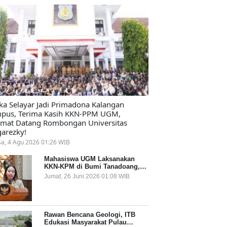
ika Selayar Jadi Primadona Kalangan
pus, Terima Kasih KKN-PPM UGM,
amat Datang Rombongan Universitas
arezky!
sa, 4 Agu 2026 01:26 WIB
Mahasiswa UGM Laksanakan
KKN-KPM di Bumi Tanadoang,
Diminta Dukung Gemerlap dan
Jumat, 26 Juni 2026 01:08 WIB
Beri Solusi pada Persoalan
Sampah Pesisir
Rawan Bencana Geologi, ITB
Edukasi Masyarakat Pulau