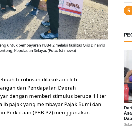
PE
eng untuk pembayaran PBB-P2 melalui fasilitas Qris Dinamis
enteng, Kepulauan Selayar. (Foto: Istimewa)
ebuah terobosan dilakukan oleh
uangan dan Pendapatan Daerah
yar dengan memberi stimulus berupa 1 liter
ajib pajak yang membayar Pajak Bumi dan
Dar
an Perkotaan (PBB-P2) menggunakan
Asa
Dap
Sela