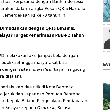
n hasil kerjasama dengan Bank Indonesia
nggarakan dalam rangka Pekan QRIS Nasional
 Kemerdekaan RI ke 79 tahun ini.
 Dimudahkan dengan QRIS Dinamis,
layar Target Penerimaan PBB-P2 Tahun
PD melakukan aksi jemput bola dengan
l publik sehingga masyarakat bisa
EV
 dengan sistem
drive thru
(bayar langsung
a di jalan).
 berlakukan dua titik di Kota Benteng,
ng Jeruk dan Lapangan Pemuda Benteng,”
aku Kepala Bidang Pengelolaan Pendapatan
an Selayar kepada
Quarta.id
, Selasa