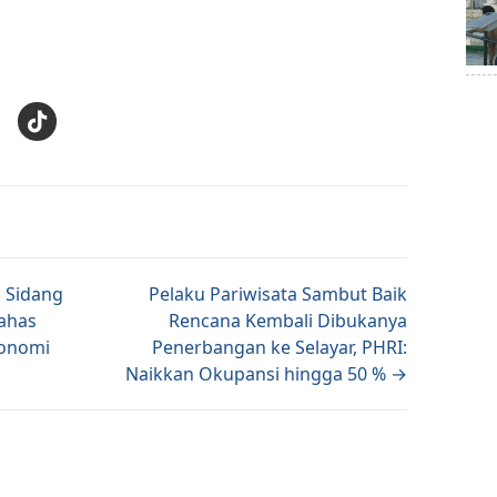
E
tion
 Sidang
Pelaku Pariwisata Sambut Baik
Bahas
Rencana Kembali Dibukanya
konomi
Penerbangan ke Selayar, PHRI:
Naikkan Okupansi hingga 50 % →