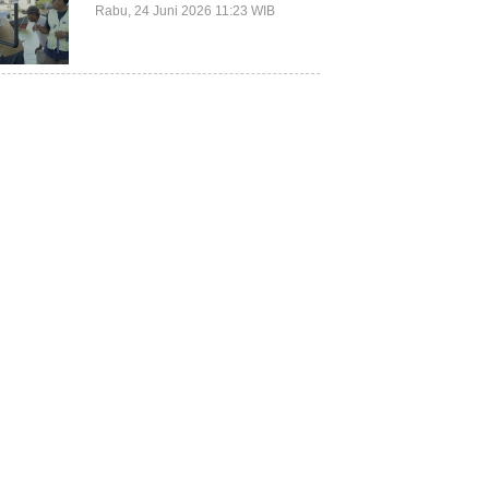
Terluar Kepulauan Selayar
Rabu, 24 Juni 2026 11:23 WIB
Terkait Mitigasi Berbasis
Kawasan Pesisir