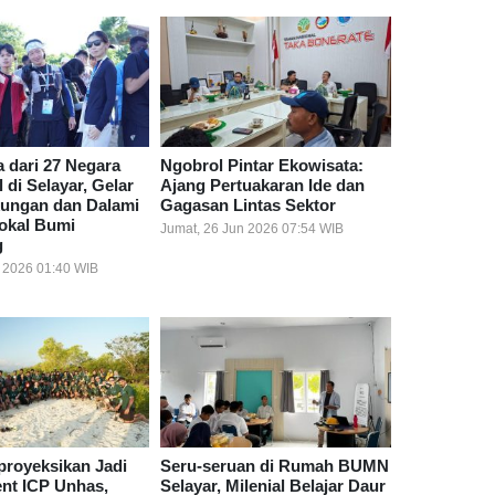
 dari 27 Negara
Ngobrol Pintar Ekowisata:
di Selayar, Gelar
Ajang Pertuakaran Ide dan
kungan dan Dalami
Gagasan Lintas Sektor
Lokal Bumi
Jumat, 26 Jun 2026 07:54 WIB
g
l 2026 01:40 WIB
proyeksikan Jadi
Seru-seruan di Rumah BUMN
ent ICP Unhas,
Selayar, Milenial Belajar Daur