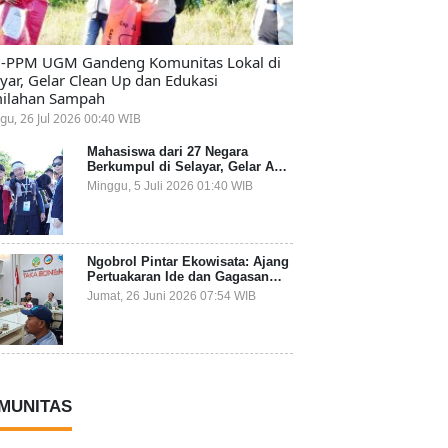
-PPM UGM Gandeng Komunitas Lokal di
ayar, Gelar Clean Up dan Edukasi
ilahan Sampah
gu, 26 Jul 2026 00:40 WIB
Mahasiswa dari 27 Negara
Berkumpul di Selayar, Gelar Aksi
Lingkungan dan Dalami Kearifan
Minggu, 5 Juli 2026 01:40 WIB
Lokal Bumi Tanadoang
Ngobrol Pintar Ekowisata: Ajang
Pertuakaran Ide dan Gagasan
Lintas Sektor
Jumat, 26 Juni 2026 07:54 WIB
MUNITAS