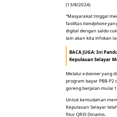
(13/8/2024)
“Masyarakat tinggal me
fasilitas
handphone
yang
digital dengan saldo c
lain akan kita infokan la
BACA JUGA:
Ini Pand
Kepulauan Selayar 
Melalui
e-banner
yang d
program bayar PBB-P2 d
goreng berjalan mulai 
Untuk kemudahan mem
Kepulauan Selayar tel
fitur QRIS Dinamis.