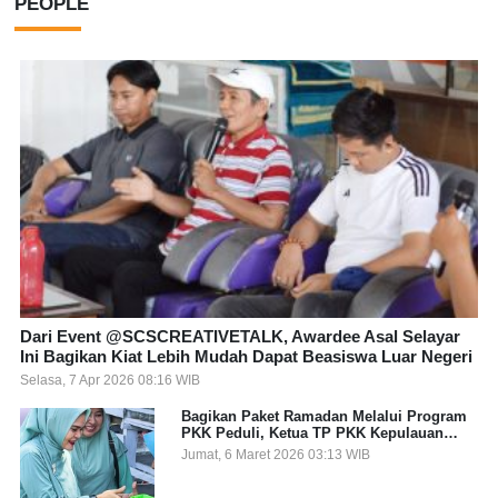
PEOPLE
Dari Event @SCSCREATIVETALK, Awardee Asal Selayar
Ini Bagikan Kiat Lebih Mudah Dapat Beasiswa Luar Negeri
Selasa, 7 Apr 2026 08:16 WIB
Bagikan Paket Ramadan Melalui Program
PKK Peduli, Ketua TP PKK Kepulauan
Selayar: Puasa Adalah Ajang Melatih
Jumat, 6 Maret 2026 03:13 WIB
Kepekaan Sosial