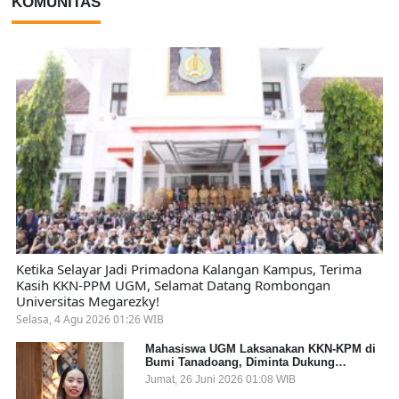
KOMUNITAS
Ketika Selayar Jadi Primadona Kalangan Kampus, Terima
Kasih KKN-PPM UGM, Selamat Datang Rombongan
Universitas Megarezky!
Selasa, 4 Agu 2026 01:26 WIB
Mahasiswa UGM Laksanakan KKN-KPM di
Bumi Tanadoang, Diminta Dukung
Gemerlap dan Beri Solusi pada Persoalan
Jumat, 26 Juni 2026 01:08 WIB
Sampah Pesisir