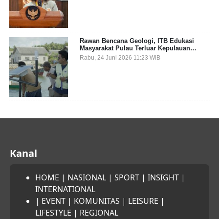
Rawan Bencana Geologi, ITB Edukasi
Masyarakat Pulau Terluar Kepulauan
Selayar Terkait Mitigasi Berbasis Kawasan
Rabu, 24 Juni 2026 11:23 WIB
Pesisir
Kanal
HOME
|
NASIONAL
|
SPORT
|
INSIGHT
|
INTERNATIONAL
|
EVENT
|
KOMUNITAS
|
LEISURE
|
LIFESTYLE
|
REGIONAL