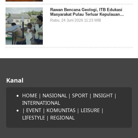
Rawan Bencana Geologi, ITB Edukasi
Masyarakat Pulau Terluar Kepulauan
Selayar Terkait Mitigasi Berbasis Kawasan
Rabu, 24 Juni 2026 11:23 WIB
Pesisir
Kanal
HOME
|
NASIONAL
|
SPORT
|
INSIGHT
|
INTERNATIONAL
|
EVENT
|
KOMUNITAS
|
LEISURE
|
LIFESTYLE
|
REGIONAL