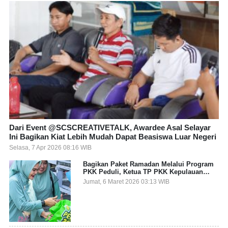
Dari Event @SCSCREATIVETALK, Awardee Asal Selayar
Ini Bagikan Kiat Lebih Mudah Dapat Beasiswa Luar Negeri
Selasa, 7 Apr 2026 08:16 WIB
Bagikan Paket Ramadan Melalui Program
PKK Peduli, Ketua TP PKK Kepulauan
Selayar: Puasa Adalah Ajang Melatih
Jumat, 6 Maret 2026 03:13 WIB
Kepekaan Sosial