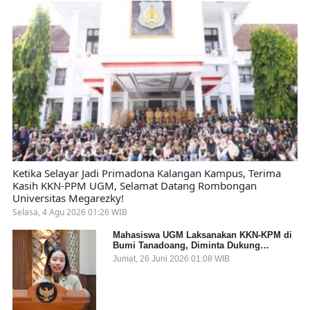
Ketika Selayar Jadi Primadona Kalangan Kampus, Terima
Kasih KKN-PPM UGM, Selamat Datang Rombongan
Universitas Megarezky!
Selasa, 4 Agu 2026 01:26 WIB
Mahasiswa UGM Laksanakan KKN-KPM di
Bumi Tanadoang, Diminta Dukung
Gemerlap dan Beri Solusi pada Persoalan
Jumat, 26 Juni 2026 01:08 WIB
Sampah Pesisir