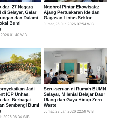
 dari 27 Negara
Ngobrol Pintar Ekowisata:
di Selayar, Gelar
Ajang Pertuakaran Ide dan
kungan dan Dalami
Gagasan Lintas Sektor
Lokal Bumi
Jumat, 26 Jun 2026 07:54 WIB
g
l 2026 01:40 WIB
proyeksikan Jadi
Seru-seruan di Rumah BUMN
ent ICP Unhas,
Selayar, Milenial Belajar Daur
 dari Berbagai
Ulang dan Gaya Hidup Zero
an Sambangi Bumi
Waste
g
Jumat, 23 Jan 2026 22:59 WIB
eb 2026 06:34 WIB