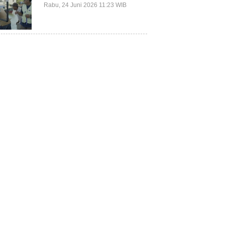
Terluar Kepulauan Selayar
Rabu, 24 Juni 2026 11:23 WIB
Terkait Mitigasi Berbasis
Kawasan Pesisir