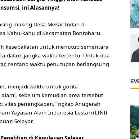
nsumsi, ini Alasannya!
asing-masing Desa Mekar Indah di
sa Kahu-kahu di Kecamatan Bontoharu.
lah kesepakatan untuk menutup sementara
ta dalam jangka waktu tertentu. Untuk dua
yar, rentang waktu penutupan berlangsung
EV
n, menjadi waktu untuk gurita
 alami, sebelum kemudian area tersebut
ktivitas penangkapan,” ngkap Anugerah
ram Yayasan Alam Indonesia Lestari (LINI)
auan Selayar.
Penelitian di Kepulauan Selayar,