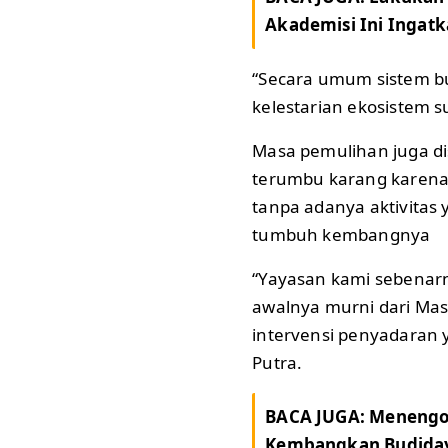
Akademisi Ini Ingatk
“Secara umum sistem bu
kelestarian ekosistem s
Masa pemulihan juga d
terumbu karang karena
tanpa adanya aktivita
tumbuh kembangnya
“Yayasan kami sebenar
awalnya murni dari Ma
intervensi penyadaran y
Putra.
BACA JUGA:
Menengok
Kembangkan Budidaya