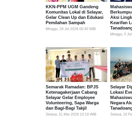
KKN-PPM UGM Gandeng
Mahasiswa
Komunitas Lokal di Selayar,
Berkumpul 
Gelar Clean Up dan Edukasi
Aksi Ling
Pemilahan Sampah
Kearifan 
Tanadoan
Minggu, 26 Jul 2026 00:40 WIB
Minggu, 5 Ju
Semarak Ramadan: BPJS
Selayar Di
Ketenagakerjaan Cabang
Lokasi Ev
Selayar Gelar Employee
Mahasiswa
Volunteering, Sapa Warga
Negara Ak
dan Bagi-Bagi Takjil
Tanadoan
Selasa, 31 Mar 2026 10:10 WIB
Selasa, 10 F