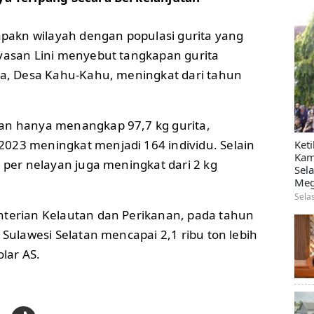
akn wilayah dengan populasi gurita yang
ayasan Lini menyebut tangkapan gurita
iya, Desa Kahu-Kahu, meningkat dari tahun
an hanya menangkap 97,7 kg gurita,
023 meningkat menjadi 164 individu. Selain
Ket
Kam
n per nelayan juga meningkat dari 2 kg
Sel
Meg
Sela
nterian Kelautan dan Perikanan, pada tahun
 Sulawesi Selatan mencapai 2,1 ribu ton lebih
olar AS.