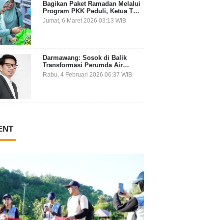
Bagikan Paket Ramadan Melalui
Program PKK Peduli, Ketua TP
PKK Kepulauan Selayar: Puasa
Jumat, 6 Maret 2026 03:13 WIB
Adalah Ajang Melatih Kepekaan
Sosial
Darmawang: Sosok di Balik
Transformasi Perumda Air
Minum Tirta Tanadoang yang
Rabu, 4 Februari 2026 06:37 WIB
Makin Inovatif
ENT