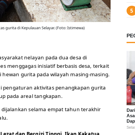
itas gurita di Kepulauan Selayar. (Foto: Istimewa)
PE
syarakat nelayan pada dua desa di
es menggagas inisiatif berbasis desa, terkait
 hewan gurita pada wilayah masing-masing.
ui pengaturan aktivitas penangkapan gurita
up pada areal tangkapan.
ah dijalankan selama empat tahun terakhir
Dar
Asa
alu.
Dap
Sela
Lezat dan Bergizi Tinggi, Ikan Kakatua