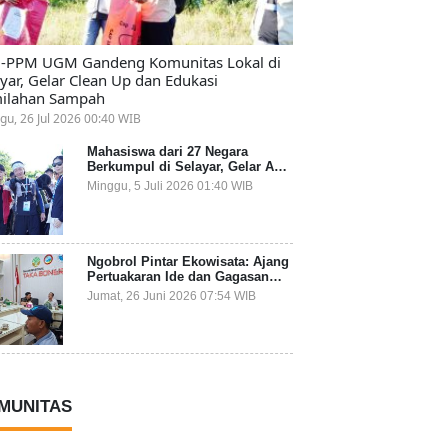
-PPM UGM Gandeng Komunitas Lokal di
ayar, Gelar Clean Up dan Edukasi
ilahan Sampah
gu, 26 Jul 2026 00:40 WIB
Mahasiswa dari 27 Negara
Berkumpul di Selayar, Gelar Aksi
Lingkungan dan Dalami Kearifan
Minggu, 5 Juli 2026 01:40 WIB
Lokal Bumi Tanadoang
Ngobrol Pintar Ekowisata: Ajang
Pertuakaran Ide dan Gagasan
Lintas Sektor
Jumat, 26 Juni 2026 07:54 WIB
MUNITAS