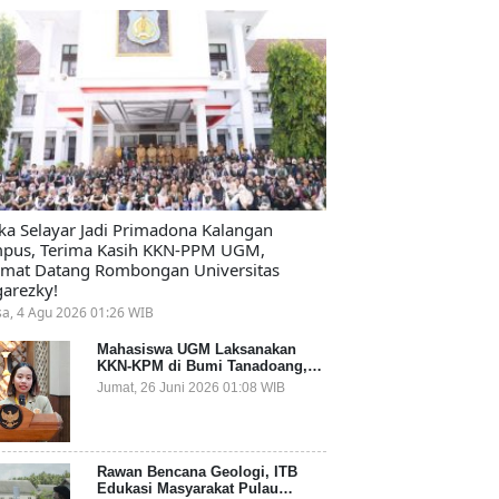
ika Selayar Jadi Primadona Kalangan
pus, Terima Kasih KKN-PPM UGM,
amat Datang Rombongan Universitas
arezky!
sa, 4 Agu 2026 01:26 WIB
Mahasiswa UGM Laksanakan
KKN-KPM di Bumi Tanadoang,
Diminta Dukung Gemerlap dan
Jumat, 26 Juni 2026 01:08 WIB
Beri Solusi pada Persoalan
Sampah Pesisir
Rawan Bencana Geologi, ITB
Edukasi Masyarakat Pulau