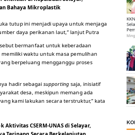
an Bahaya Mikroplastik
KKN
ka tutup ini menjadi upaya untuk menjaga
Sel
Pem
umber daya perikanan laut,” lanjut Putra
Ming
isebut bermanfaat untuk keberadaan
 memiliki waktu untuk masa pemulihan
s yang berpeluang mengganggu proses
nya hadir sebagai
supporting
saja, inisiatif
syarakat desa, meskipun memang ada
ang kami lakukan secara terstruktur,” kata
KO
 Aktivitas CSERM-UNAS di Selayar,
 Teripang Secara Berkelanjutan