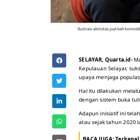
Ilustrasi aktivitas jual beli komod
SELAYAR, Quarta.id-
Ma
Kepulauan Selayar, suks
upaya menjaga populasi
Hal itu dilakukan melal
dengan sistem buka tut
Adapun inisiatif ini tel
atau sejak tahun 2020 l
BACA JUGA:
Terkenal 