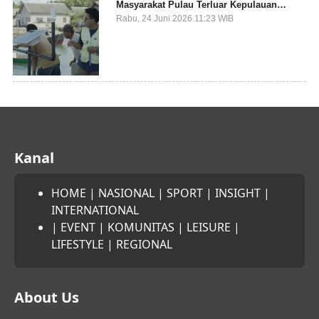
Masyarakat Pulau Terluar Kepulauan
Selayar Terkait Mitigasi Berbasis Kawasan
Rabu, 24 Juni 2026 11:23 WIB
Pesisir
Kanal
HOME
|
NASIONAL
|
SPORT
|
INSIGHT
|
INTERNATIONAL
|
EVENT
|
KOMUNITAS
|
LEISURE
|
LIFESTYLE
|
REGIONAL
About Us