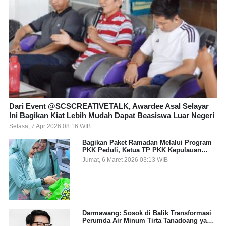
Dari Event @SCSCREATIVETALK, Awardee Asal Selayar
Ini Bagikan Kiat Lebih Mudah Dapat Beasiswa Luar Negeri
Selasa, 7 Apr 2026 08:16 WIB
Bagikan Paket Ramadan Melalui Program
PKK Peduli, Ketua TP PKK Kepulauan
Selayar: Puasa Adalah Ajang Melatih
Jumat, 6 Maret 2026 03:13 WIB
Kepekaan Sosial
Darmawang: Sosok di Balik Transformasi
Perumda Air Minum Tirta Tanadoang yang