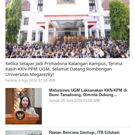
Ketika Selayar Jadi Primadona Kalangan Kampus, Terima
Kasih KKN-PPM UGM, Selamat Datang Rombongan
Universitas Megarezky!
Selasa, 4 Agu 2026 01:26 WIB
Mahasiswa UGM Laksanakan KKN-KPM di
Bumi Tanadoang, Diminta Dukung
Gemerlap dan Beri Solusi pada Persoalan
Jumat, 26 Juni 2026 01:08 WIB
Sampah Pesisir
Rawan Bencana Geologi, ITB Edukasi