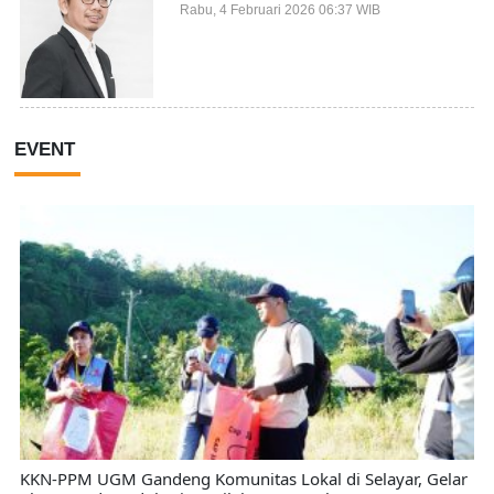
Makin Inovatif
Rabu, 4 Februari 2026 06:37 WIB
EVENT
KKN-PPM UGM Gandeng Komunitas Lokal di Selayar, Gelar