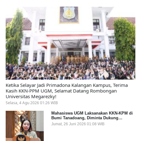
Ketika Selayar Jadi Primadona Kalangan Kampus, Terima
Kasih KKN-PPM UGM, Selamat Datang Rombongan
Universitas Megarezky!
Selasa, 4 Agu 2026 01:26 WIB
Mahasiswa UGM Laksanakan KKN-KPM di
Bumi Tanadoang, Diminta Dukung
Gemerlap dan Beri Solusi pada Persoalan
Jumat, 26 Juni 2026 01:08 WIB
Sampah Pesisir