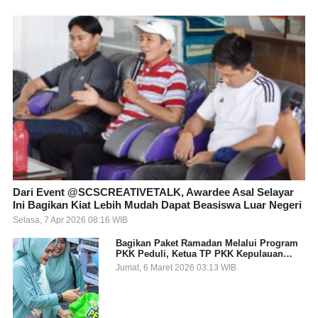
Dari Event @SCSCREATIVETALK, Awardee Asal Selayar
Ini Bagikan Kiat Lebih Mudah Dapat Beasiswa Luar Negeri
Selasa, 7 Apr 2026 08:16 WIB
Bagikan Paket Ramadan Melalui Program
PKK Peduli, Ketua TP PKK Kepulauan
Selayar: Puasa Adalah Ajang Melatih
Jumat, 6 Maret 2026 03:13 WIB
Kepekaan Sosial