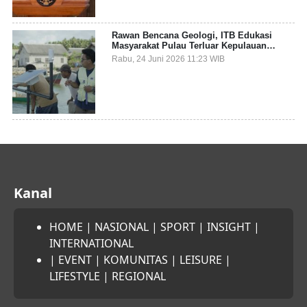
Rawan Bencana Geologi, ITB Edukasi
Masyarakat Pulau Terluar Kepulauan
Selayar Terkait Mitigasi Berbasis Kawasan
Rabu, 24 Juni 2026 11:23 WIB
Pesisir
Kanal
HOME
|
NASIONAL
|
SPORT
|
INSIGHT
|
INTERNATIONAL
|
EVENT
|
KOMUNITAS
|
LEISURE
|
LIFESTYLE
|
REGIONAL