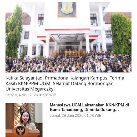
Ketika Selayar Jadi Primadona Kalangan Kampus, Terima
Kasih KKN-PPM UGM, Selamat Datang Rombongan
Universitas Megarezky!
Selasa, 4 Agu 2026 01:26 WIB
Mahasiswa UGM Laksanakan KKN-KPM di
Bumi Tanadoang, Diminta Dukung
Gemerlap dan Beri Solusi pada Persoalan
Jumat, 26 Juni 2026 01:08 WIB
Sampah Pesisir