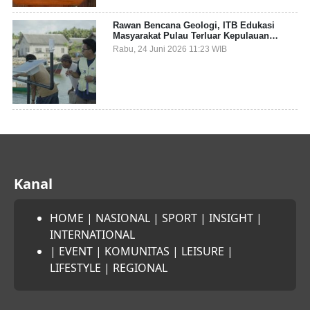
Rawan Bencana Geologi, ITB Edukasi
Masyarakat Pulau Terluar Kepulauan
Selayar Terkait Mitigasi Berbasis Kawasan
Rabu, 24 Juni 2026 11:23 WIB
Pesisir
Kanal
HOME
|
NASIONAL
|
SPORT
|
INSIGHT
|
INTERNATIONAL
|
EVENT
|
KOMUNITAS
|
LEISURE
|
LIFESTYLE
|
REGIONAL