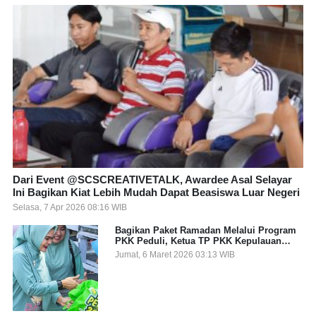
Dari Event @SCSCREATIVETALK, Awardee Asal Selayar
Ini Bagikan Kiat Lebih Mudah Dapat Beasiswa Luar Negeri
Selasa, 7 Apr 2026 08:16 WIB
Bagikan Paket Ramadan Melalui Program
PKK Peduli, Ketua TP PKK Kepulauan
Selayar: Puasa Adalah Ajang Melatih
Jumat, 6 Maret 2026 03:13 WIB
Kepekaan Sosial