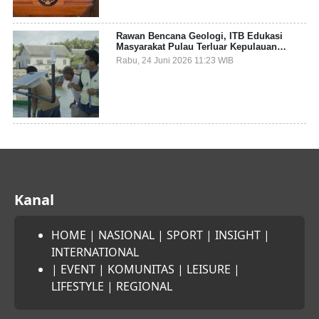
Rawan Bencana Geologi, ITB Edukasi
Masyarakat Pulau Terluar Kepulauan
Selayar Terkait Mitigasi Berbasis Kawasan
Rabu, 24 Juni 2026 11:23 WIB
Pesisir
Kanal
HOME
|
NASIONAL
|
SPORT
|
INSIGHT
|
INTERNATIONAL
|
EVENT
|
KOMUNITAS
|
LEISURE
|
LIFESTYLE
|
REGIONAL