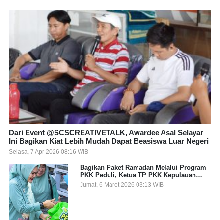
Dari Event @SCSCREATIVETALK, Awardee Asal Selayar
Ini Bagikan Kiat Lebih Mudah Dapat Beasiswa Luar Negeri
Selasa, 7 Apr 2026 08:16 WIB
Bagikan Paket Ramadan Melalui Program
PKK Peduli, Ketua TP PKK Kepulauan
Selayar: Puasa Adalah Ajang Melatih
Jumat, 6 Maret 2026 03:13 WIB
Kepekaan Sosial