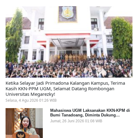
Ketika Selayar Jadi Primadona Kalangan Kampus, Terima
Kasih KKN-PPM UGM, Selamat Datang Rombongan
Universitas Megarezky!
Selasa, 4 Agu 2026 01:26 WIB
Mahasiswa UGM Laksanakan KKN-KPM di
Bumi Tanadoang, Diminta Dukung
Gemerlap dan Beri Solusi pada Persoalan
Jumat, 26 Juni 2026 01:08 WIB
Sampah Pesisir