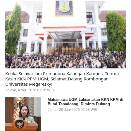
Ketika Selayar Jadi Primadona Kalangan Kampus, Terima
Kasih KKN-PPM UGM, Selamat Datang Rombongan
Universitas Megarezky!
Selasa, 4 Agu 2026 01:26 WIB
Mahasiswa UGM Laksanakan KKN-KPM di
Bumi Tanadoang, Diminta Dukung
Gemerlap dan Beri Solusi pada Persoalan
Jumat, 26 Juni 2026 01:08 WIB
Sampah Pesisir