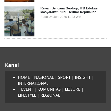
Rawan Bencana Geologi, ITB Edukasi
Masyarakat Pulau Terluar Kepulauan
Selayar Terkait Mitigasi Berbasis Kawasan
Rabu, 24 Juni 2026 11:23 WIB
Pesisir
Kanal
HOME
|
NASIONAL
|
SPORT
|
INSIGHT
|
INTERNATIONAL
|
EVENT
|
KOMUNITAS
|
LEISURE
|
LIFESTYLE
|
REGIONAL