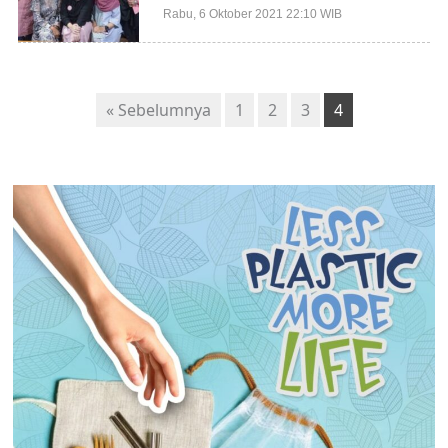
Rabu, 6 Oktober 2021 22:10 WIB
« Sebelumnya
1
2
3
4