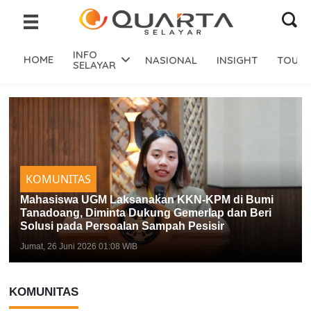
INFO
HOME
NASIONAL
INSIGHT
TOURI
SELAYAR
KOMUNITAS
Mahasiswa UGM Laksanakan KKN-KPM di Bumi
Tanadoang, Diminta Dukung Gemerlap dan Beri
Solusi pada Persoalan Sampah Pesisir
Jumat, 26 Juni 2026 01:08 WIB
KOMUNITAS