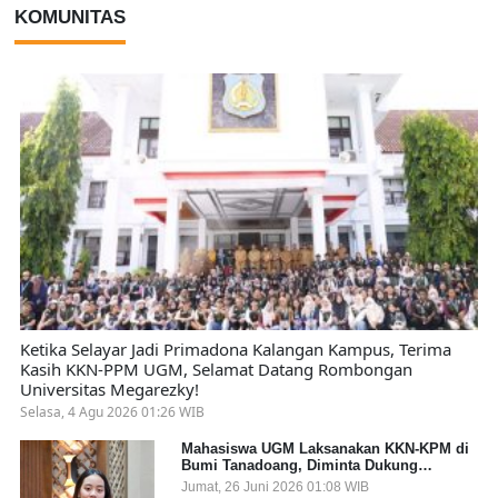
KOMUNITAS
Ketika Selayar Jadi Primadona Kalangan Kampus, Terima
Kasih KKN-PPM UGM, Selamat Datang Rombongan
Universitas Megarezky!
Selasa, 4 Agu 2026 01:26 WIB
Mahasiswa UGM Laksanakan KKN-KPM di
Bumi Tanadoang, Diminta Dukung
Gemerlap dan Beri Solusi pada Persoalan
Jumat, 26 Juni 2026 01:08 WIB