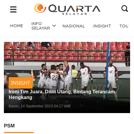
INFO
HOME
NASIONAL
INSIGHT
TOURI
SELAYAR
INSIGHT
Ironi Tim Juara, Dililit Utang, Bintang Terancam
Hengkang
Kamis, 14 September 2023 04:17 WIB
PSM