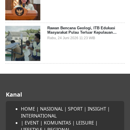
Sampah Pesisir
Rawan Bencana Geologi, ITB Edukasi
Masyarakat Pulau Terluar Kepulauan
Selayar Terkait Mitigasi Berbasis Kawasan
Rabu, 24 Juni 2026 11:23 WIB
Pesisir
Kanal
HOME
|
NASIONAL
|
SPORT
|
INSIGHT
|
INTERNATIONAL
|
EVENT
|
KOMUNITAS
|
LEISURE
|
LIFESTYLE
|
REGIONAL