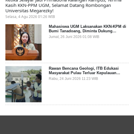
Kasih KKN-PPM UGM, Selamat Datang Rombongan
Universitas Megarezky!
Selasa, 4 Agu 2026 01:26 WIB
Mahasiswa UGM Laksanakan KKN-KPM di
Bumi Tanadoang, Diminta Dukung
Gemerlap dan Beri Solusi pada Persoalan
Jumat, 26 Juni 2026 01:08 WIB
Sampah Pesisir
Rawan Bencana Geologi, ITB Edukasi
Masyarakat Pulau Terluar Kepulauan
Selayar Terkait Mitigasi Berbasis Kawasan
Rabu, 24 Juni 2026 11:23 WIB
Pesisir