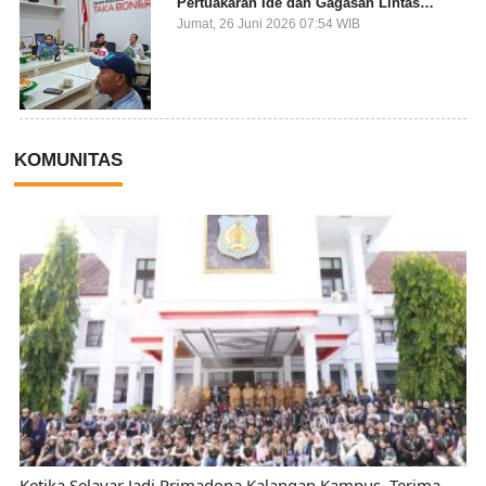
Pertuakaran Ide dan Gagasan Lintas
Sektor
Jumat, 26 Juni 2026 07:54 WIB
KOMUNITAS
Ketika Selayar Jadi Primadona Kalangan Kampus, Terima