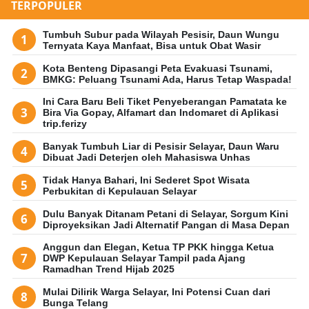
TERPOPULER
Tumbuh Subur pada Wilayah Pesisir, Daun Wungu
Ternyata Kaya Manfaat, Bisa untuk Obat Wasir
Kota Benteng Dipasangi Peta Evakuasi Tsunami,
BMKG: Peluang Tsunami Ada, Harus Tetap Waspada!
Ini Cara Baru Beli Tiket Penyeberangan Pamatata ke
Bira Via Gopay, Alfamart dan Indomaret di Aplikasi
trip.ferizy
Banyak Tumbuh Liar di Pesisir Selayar, Daun Waru
Dibuat Jadi Deterjen oleh Mahasiswa Unhas
Tidak Hanya Bahari, Ini Sederet Spot Wisata
Perbukitan di Kepulauan Selayar
Dulu Banyak Ditanam Petani di Selayar, Sorgum Kini
Diproyeksikan Jadi Alternatif Pangan di Masa Depan
Anggun dan Elegan, Ketua TP PKK hingga Ketua
DWP Kepulauan Selayar Tampil pada Ajang
Ramadhan Trend Hijab 2025
Mulai Dilirik Warga Selayar, Ini Potensi Cuan dari
Bunga Telang