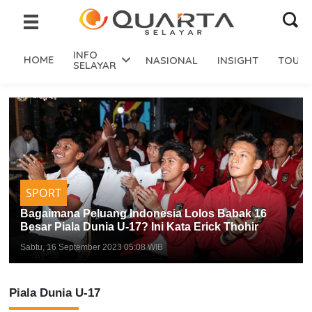
INFO
HOME
NASIONAL
INSIGHT
TOURI
SELAYAR
SPORT
Bagaimana Peluang Indonesia Lolos Babak 16
Besar Piala Dunia U-17? Ini Kata Erick Thohir
Sabtu, 16 September 2023 05:08 WIB
Piala Dunia U-17