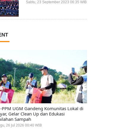
Prestasi Terbaiknya?
Sabtu, 23 September 2023 06:35 WIB
ENT
-PPM UGM Gandeng Komunitas Lokal di
ayar, Gelar Clean Up dan Edukasi
ilahan Sampah
gu, 26 Jul 2026 00:40 WIB