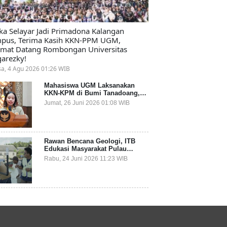
ika Selayar Jadi Primadona Kalangan
pus, Terima Kasih KKN-PPM UGM,
amat Datang Rombongan Universitas
arezky!
sa, 4 Agu 2026 01:26 WIB
Mahasiswa UGM Laksanakan
KKN-KPM di Bumi Tanadoang,
Diminta Dukung Gemerlap dan
Jumat, 26 Juni 2026 01:08 WIB
Beri Solusi pada Persoalan
Sampah Pesisir
Rawan Bencana Geologi, ITB
Edukasi Masyarakat Pulau
Terluar Kepulauan Selayar
Rabu, 24 Juni 2026 11:23 WIB
Terkait Mitigasi Berbasis
Kawasan Pesisir