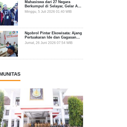
Mahasiswa dari 27 Negara
Berkumpul di Selayar, Gelar Aksi
Lingkungan dan Dalami Kearifan
Minggu, 5 Juli 2026 01:40 WIB
Lokal Bumi Tanadoang
Ngobrol Pintar Ekowisata: Ajang
Pertuakaran Ide dan Gagasan
Lintas Sektor
Jumat, 26 Juni 2026 07:54 WIB
MUNITAS