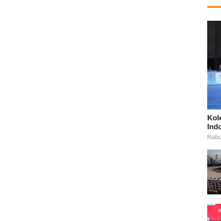
Kol
Ind
Rabu