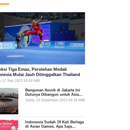
eksi Tiga Emas, Perolehan Medali
onesia Mulai Jauh Ditinggalkan Thailand
, 27 Sep 2023 16:49 WIB
Bangunan Ikonik di Jakarta Ini
Dulunya Dibangun untuk Asian
Games, Apa Saja?
Sabtu, 23 September 2023 08:34 WIB
Indonesia Sudah 19 Kali Berlaga
di Asian Games, Apa Saja