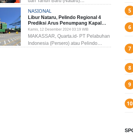
dan Tahun Baru (Nataru)…
NASIONAL
Libur Nataru, Pelindo Regional 4
Prediksi Arus Penumpang Kapal
Meningkat 12,5%
Kamis, 12 Desember 2024 03:19 WIB
MAKASSAR, Quarta.id- PT Pelabuhan
Indonesia (Persero) atau Pelindo…
SP