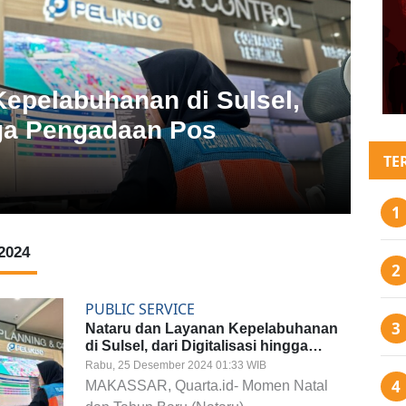
PUBL
Nat
 Regional 4 Prediksi Arus
dar
ningkat 12,5%
Ke
TE
Rabu, 2
2024
PUBLIC SERVICE
Nataru dan Layanan Kepelabuhanan
di Sulsel, dari Digitalisasi hingga
Pengadaan Pos Kesehatan
Rabu, 25 Desember 2024 01:33 WIB
MAKASSAR, Quarta.id- Momen Natal