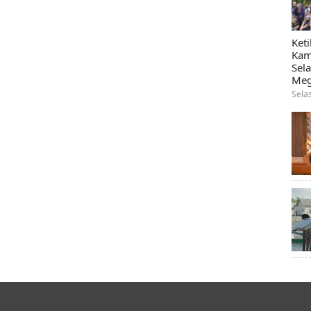
Ket
Kam
Sel
Meg
Sela