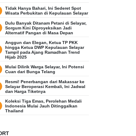
Tidak Hanya Bahari, Ini Sederet Spot
Wisata Perbukitan di Kepulauan Selayar
Dulu Banyak Ditanam Petani di Selayar,
Sorgum Kini Diproyeksikan Jadi
Alternatif Pangan di Masa Depan
Anggun dan Elegan, Ketua TP PKK
hingga Ketua DWP Kepulauan Selayar
Tampil pada Ajang Ramadhan Trend
Hijab 2025
Mulai Dilirik Warga Selayar, Ini Potensi
Cuan dari Bunga Telang
Resmi! Penerbangan dari Makassar ke
Selayar Beroperasi Kembali, Ini Jadwal
dan Harga Tiketnya
Koleksi Tiga Emas, Perolehan Medali
Indonesia Mulai Jauh Ditinggalkan
Thailand
ORT