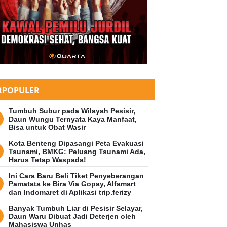
IC SERVICE
aru dan Layanan Kepelabuhanan d
i Digitalisasi hingga Pengadaan 
sehatan
RPOPULER
5 Desember 2024 01:33 WIB
Tumbuh Subur pada Wilayah Pesisir,
Daun Wungu Ternyata Kaya Manfaat,
Bisa untuk Obat Wasir
Kota Benteng Dipasangi Peta Evakuasi
Tsunami, BMKG: Peluang Tsunami Ada,
Harus Tetap Waspada!
Ini Cara Baru Beli Tiket Penyeberangan
Pamatata ke Bira Via Gopay, Alfamart
dan Indomaret di Aplikasi trip.ferizy
Banyak Tumbuh Liar di Pesisir Selayar,
Daun Waru Dibuat Jadi Deterjen oleh
Mahasiswa Unhas