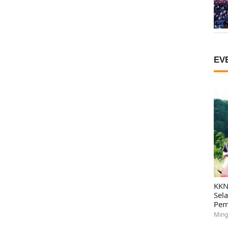
EV
KKN
Sel
Pem
Ming