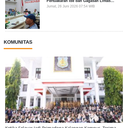
Pertuakaran Ide dan Gagasan Lintas
Sektor
Jumat, 26 Juni 2026 07:54 WIB
KOMUNITAS
Ketika Selayar Jadi Primadona Kalangan Kampus, Terima