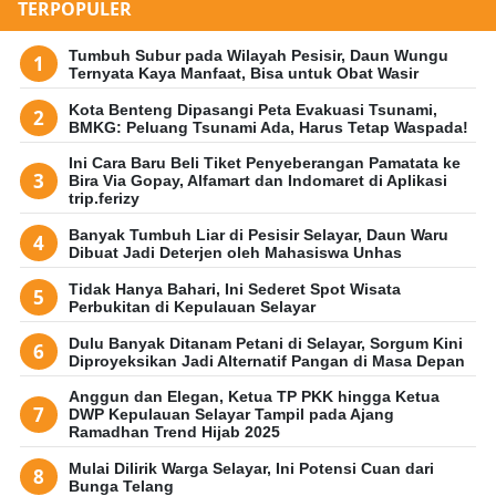
TERPOPULER
Tumbuh Subur pada Wilayah Pesisir, Daun Wungu
Ternyata Kaya Manfaat, Bisa untuk Obat Wasir
Kota Benteng Dipasangi Peta Evakuasi Tsunami,
BMKG: Peluang Tsunami Ada, Harus Tetap Waspada!
Ini Cara Baru Beli Tiket Penyeberangan Pamatata ke
Bira Via Gopay, Alfamart dan Indomaret di Aplikasi
trip.ferizy
Banyak Tumbuh Liar di Pesisir Selayar, Daun Waru
Dibuat Jadi Deterjen oleh Mahasiswa Unhas
Tidak Hanya Bahari, Ini Sederet Spot Wisata
Perbukitan di Kepulauan Selayar
Dulu Banyak Ditanam Petani di Selayar, Sorgum Kini
Diproyeksikan Jadi Alternatif Pangan di Masa Depan
Anggun dan Elegan, Ketua TP PKK hingga Ketua
DWP Kepulauan Selayar Tampil pada Ajang
Ramadhan Trend Hijab 2025
Mulai Dilirik Warga Selayar, Ini Potensi Cuan dari
Bunga Telang