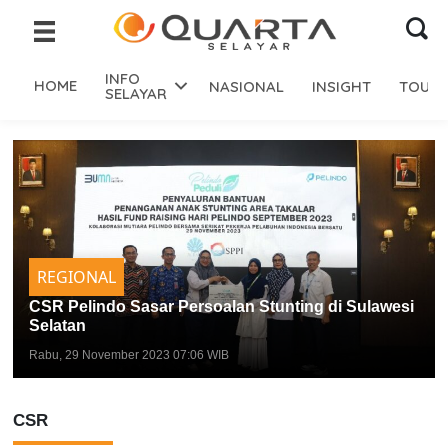
INFO
HOME
NASIONAL
INSIGHT
TOURI
SELAYAR
REGIONAL
CSR Pelindo Sasar Persoalan Stunting di Sulawesi
Selatan
Rabu, 29 November 2023 07:06 WIB
CSR