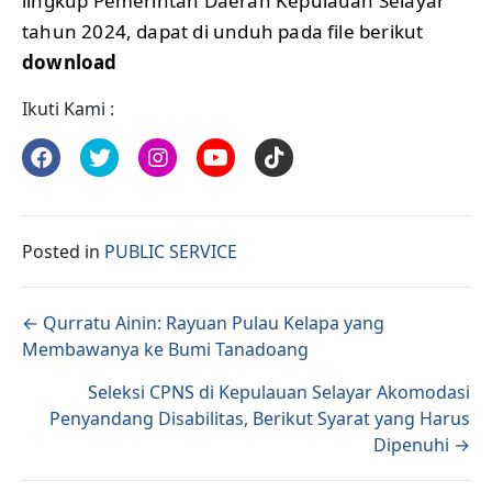
lingkup Pemerintah Daerah Kepulauan Selayar
tahun 2024, dapat di unduh pada file berikut
download
Ikuti Kami :
Posted in
PUBLIC SERVICE
Posts navigation
← Qurratu Ainin: Rayuan Pulau Kelapa yang
Membawanya ke Bumi Tanadoang
Seleksi CPNS di Kepulauan Selayar Akomodasi
Penyandang Disabilitas, Berikut Syarat yang Harus
Dipenuhi →