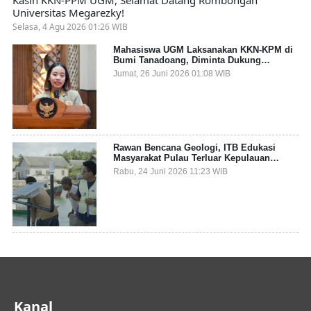
Kasih KKN-PPM UGM, Selamat Datang Rombongan
Universitas Megarezky!
Selasa, 4 Agu 2026 01:26 WIB
Mahasiswa UGM Laksanakan KKN-KPM di
Bumi Tanadoang, Diminta Dukung
Gemerlap dan Beri Solusi pada Persoalan
Jumat, 26 Juni 2026 01:08 WIB
Sampah Pesisir
Rawan Bencana Geologi, ITB Edukasi
Masyarakat Pulau Terluar Kepulauan
Selayar Terkait Mitigasi Berbasis Kawasan
Rabu, 24 Juni 2026 11:23 WIB
Pesisir
Kanal