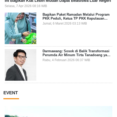
Ini Bagikan Kiat Lebih Mudah Dapat Beasiswa Luar Negeri
Selasa, 7 Apr 2026 08:16 WIB
Bagikan Paket Ramadan Melalui Program
PKK Peduli, Ketua TP PKK Kepulauan
Selayar: Puasa Adalah Ajang Melatih
Jumat, 6 Maret 2026 03:13 WIB
Kepekaan Sosial
Darmawang: Sosok di Balik Transformasi
Perumda Air Minum Tirta Tanadoang yang
Makin Inovatif
Rabu, 4 Februari 2026 06:37 WIB
EVENT