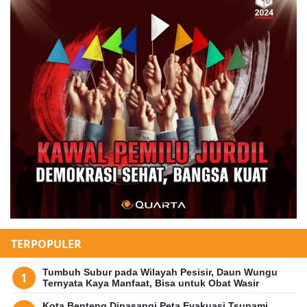
TERPOPULER
Tumbuh Subur pada Wilayah Pesisir, Daun Wungu
Ternyata Kaya Manfaat, Bisa untuk Obat Wasir
Kota Benteng Dipasangi Peta Evakuasi Tsunami,