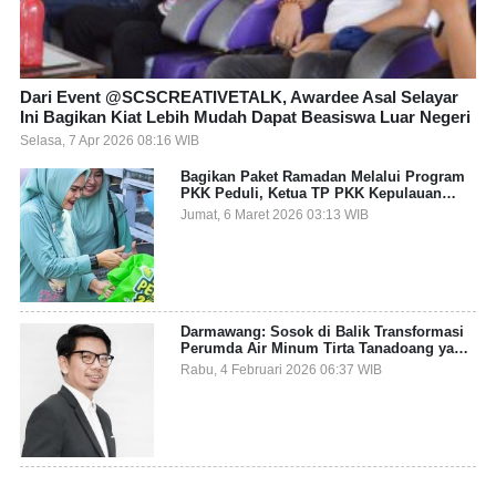
Dari Event @SCSCREATIVETALK, Awardee Asal Selayar
Ini Bagikan Kiat Lebih Mudah Dapat Beasiswa Luar Negeri
Selasa, 7 Apr 2026 08:16 WIB
Bagikan Paket Ramadan Melalui Program
PKK Peduli, Ketua TP PKK Kepulauan
Selayar: Puasa Adalah Ajang Melatih
Jumat, 6 Maret 2026 03:13 WIB
Kepekaan Sosial
Darmawang: Sosok di Balik Transformasi
Perumda Air Minum Tirta Tanadoang yang
Makin Inovatif
Rabu, 4 Februari 2026 06:37 WIB