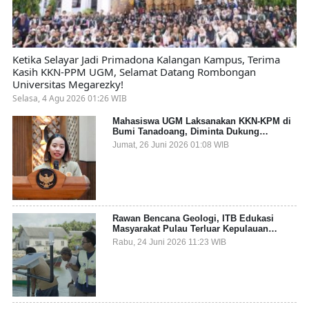
Ketika Selayar Jadi Primadona Kalangan Kampus, Terima
Kasih KKN-PPM UGM, Selamat Datang Rombongan
Universitas Megarezky!
Selasa, 4 Agu 2026 01:26 WIB
Mahasiswa UGM Laksanakan KKN-KPM di
Bumi Tanadoang, Diminta Dukung
Gemerlap dan Beri Solusi pada Persoalan
Jumat, 26 Juni 2026 01:08 WIB
Sampah Pesisir
Rawan Bencana Geologi, ITB Edukasi
Masyarakat Pulau Terluar Kepulauan
Selayar Terkait Mitigasi Berbasis Kawasan
Rabu, 24 Juni 2026 11:23 WIB
Pesisir